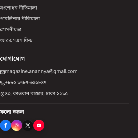
সংশোধন নীতিমালা
পাবলিশার নীতিমালা
গোপনীয়তা
আরএসএস ফিড
যোগাযোগ
magazine.anannya@gmail.com
+৮৮০ ১৭৮৭-৬৫৬৮৪৭
৪০, কাওরান বাজার, ঢাকা-১২১৫
ফলো করুন