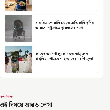
চার বিভাগে ভারি থেকে অতি ভারি বৃষ্টির
আভাস, চট্টগ্রামে ভূমিধসের শঙ্কা
কানের অদেখা লুকে নজর কাড়লেন
ঐশ্বরিয়া, গাউনে ৭ হাজারের বেশি মুক্তা
সম্পর্কিত
এই বিষয়ে আরও লেখা