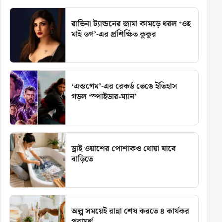
রাভিনা ট্যান্ডনের জামা কামড়ে ধরল ‘ওহ
মাই ডগ’-এর প্রশিক্ষিত কুকুর
‘এন্ডগেম’-এর রেকর্ড ভেঙে ইতিহাস
গড়ল ‘স্পাইডার-ম্যান’
ড্রাই ওয়াশের পোশাকও ধোয়া যাবে
বাড়িতে
অল্প সময়েই রান্না শেষ করতে ৪ কার্যকর
পরামর্শ