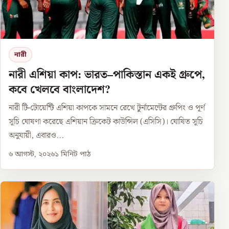
নারী
নারী এশিয়া কাপ: ভারত–পাকিস্তান একই গ্রুপে,
কবে খেলবে বাংলাদেশ?
নারী টি-টোয়েন্টি এশিয়া কাপকে সামনে রেখে টুর্নামেন্টের গ্রুপিং ও পূর্ণ
সূচি ঘোষণা করেছে এশিয়ান ক্রিকেট কাউন্সিল (এসিসি)। ঘোষিত সূচি
অনুযায়ী, এবারও...
৬ আগস্ট, ২০২৬
১
মিনিট পাঠ