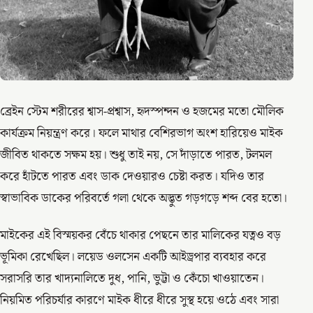
ব্রেইন স্টেম শরীরের শ্বাস-প্রশ্বাস, হৃদস্পন্দন ও হজমের মতো মৌলিক
কার্যক্রম নিয়ন্ত্রণ করে। ফলে মাথার বেশিরভাগ অংশ হারিয়েও মাইক
জীবিত থাকতে সক্ষম হয়। শুধু তাই নয়, সে দাঁড়াতে পারত, টলমল
করে হাঁটতে পারত এবং ডাক দেওয়ারও চেষ্টা করত। যদিও তার
স্বাভাবিক ডাকের পরিবর্তে গলা থেকে অদ্ভুত গড়গড়ে শব্দ বের হতো।
মাইকের এই বিস্ময়কর বেঁচে থাকার পেছনে তার মালিকের যত্নও বড়
ভূমিকা রেখেছিল। লয়েড ওলসেন একটি আইড্রপার ব্যবহার করে
সরাসরি তার খাদ্যনালিতে দুধ, পানি, ভুট্টা ও কেঁচো খাওয়াতেন।
নিয়মিত পরিচর্যার কারণে মাইক ধীরে ধীরে সুস্থ হয়ে ওঠে এবং সারা