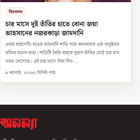
বিনোদন
চার মাসে দুই তাঁতির হাতে বোনা জয়া
আহসানের নজরকাড়া জামদানি
এবার বারগেন্ডি রঙের জামদানি শাড়ি পরে কলকাতার এক অনুষ্ঠানে
হাজির হলেন জয়া। শাড়িটি তৈরি করতে দুজন তাঁতির মোট চার মাস
সময় লেগেছে। এই চার মাসে তাঁরা দিন-...
৯ আগস্ট, ২০২৬
১
মিনিট পাঠ