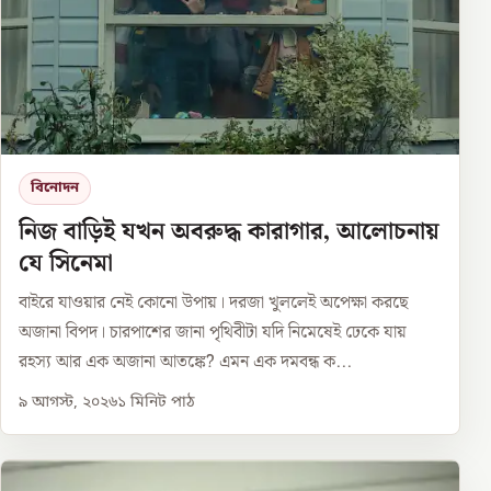
বিনোদন
নিজ বাড়িই যখন অবরুদ্ধ কারাগার, আলোচনায়
যে সিনেমা
বাইরে যাওয়ার নেই কোনো উপায়। দরজা খুললেই অপেক্ষা করছে
অজানা বিপদ। চারপাশের জানা পৃথিবীটা যদি নিমেষেই ঢেকে যায়
রহস্য আর এক অজানা আতঙ্কে? এমন এক দমবন্ধ ক...
৯ আগস্ট, ২০২৬
১
মিনিট পাঠ