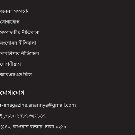
অনন্যা সম্পর্কে
যোগাযোগ
সম্পাদকীয় নীতিমালা
সংশোধন নীতিমালা
পাবলিশার নীতিমালা
গোপনীয়তা
আরএসএস ফিড
যোগাযোগ
magazine.anannya@gmail.com
+৮৮০ ১৭৮৭-৬৫৬৮৪৭
৪০, কাওরান বাজার, ঢাকা-১২১৫