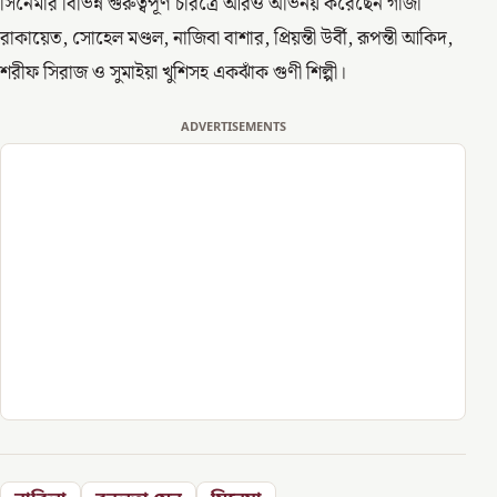
সিনেমার বিভিন্ন গুরুত্বপূর্ণ চরিত্রে আরও অভিনয় করেছেন গাজী
রাকায়েত, সোহেল মণ্ডল, নাজিবা বাশার, প্রিয়ন্তী উর্বী, রূপন্তী আকিদ,
শরীফ সিরাজ ও সুমাইয়া খুশিসহ একঝাঁক গুণী শিল্পী।
ADVERTISEMENTS