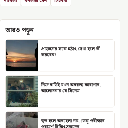
নাবিলা
বনলতা সেন
সিনেমা
আরও পড়ুন
প্রাক্তনের সঙ্গে হঠাৎ দেখা হলে কী
করবেন?
নিজ বাড়িই যখন অবরুদ্ধ কারাগার,
আলোচনায় যে সিনেমা
জ্বর হলে অবহেলা নয়, ডেঙ্গু পরীক্ষার
পরামর্শ চিকিৎসকদের