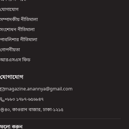
যোগাযোগ
সম্পাদকীয় নীতিমালা
সংশোধন নীতিমালা
পাবলিশার নীতিমালা
গোপনীয়তা
আরএসএস ফিড
যোগাযোগ
magazine.anannya@gmail.com
+৮৮০ ১৭৮৭-৬৫৬৮৪৭
৪০, কাওরান বাজার, ঢাকা-১২১৫
ফলো করুন