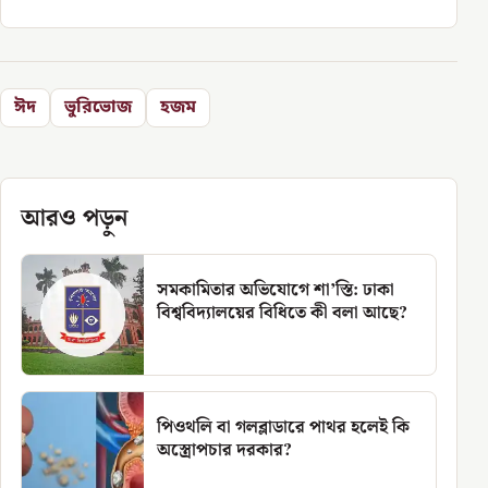
ঈদ
ভুরিভোজ
হজম
আরও পড়ুন
সমকামিতার অভিযোগে শা’স্তি: ঢাকা
বিশ্ববিদ্যালয়ের বিধিতে কী বলা আছে?
পিওথলি বা গলব্লাডারে পাথর হলেই কি
অস্ত্রোপচার দরকার?