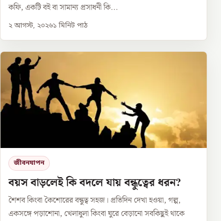
কফি, একটি বই বা সামান্য প্রসাধনী কি...
২ আগস্ট, ২০২৬
১
মিনিট পাঠ
জীবনযাপন
বয়স বাড়লেই কি বদলে যায় বন্ধুত্বের ধরন?
শৈশব কিংবা কৈশোরের বন্ধুত্ব সহজ। প্রতিদিন দেখা হওয়া, গল্প,
একসঙ্গে পড়াশোনা, খেলাধুলা কিংবা ঘুরে বেড়ানো সবকিছুই থাকে