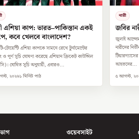
রী
নারী
ী এশিয়া কাপ: ভারত–পাকিস্তান একই
জবির নার
রুপে, কবে খেলবে বাংলাদেশ?
জুলাই আন্দ
নারীদের নির্
টি-টোয়েন্টি এশিয়া কাপকে সামনে রেখে টুর্নামেন্টের
টিয়ারগ্যাসে
পিং ও পূর্ণ সূচি ঘোষণা করেছে এশিয়ান ক্রিকেট কাউন্সিল
আহতদের...
সি)। ঘোষিত সূচি অনুযায়ী, এবারও...
স্ট, ২০২৬
১
মিনিট পাঠ
৫ আগস্ট, ২
িভাগ
ওয়েবসাইট