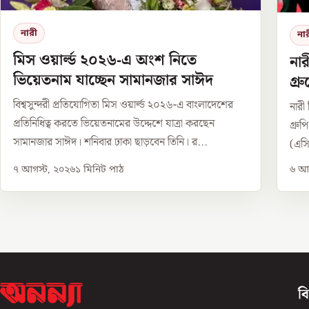
নারী
না
মিস ওয়ার্ল্ড ২০২৬-এ অংশ নিতে
নার
ভিয়েতনাম যাচ্ছেন সামানজার সাঈদ
গ্
বিশ্বসুন্দরী প্রতিযোগিতা মিস ওয়ার্ল্ড ২০২৬-এ বাংলাদেশের
নারী 
প্রতিনিধিত্ব করতে ভিয়েতনামের উদ্দেশে যাত্রা করছেন
গ্রু
সামানজার সাঈদ। শনিবার ঢাকা ছাড়বেন তিনি। র...
(এসি
৭ আগস্ট, ২০২৬
১
মিনিট পাঠ
৬ আগ
ব