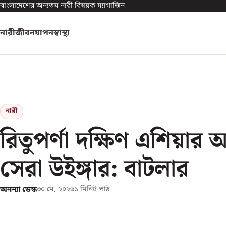
বাংলাদেশের অন্যতম নারী বিষয়ক ম্যাগাজিন
নারী
জীবনযাপন
স্বাস্থ্য
নারী
রিতুপর্ণা দক্ষিণ এশিয়ার 
সেরা উইঙ্গার: বাটলার
অনন্যা ডেস্ক
৩০ মে, ২০২৬
১
মিনিট পাঠ