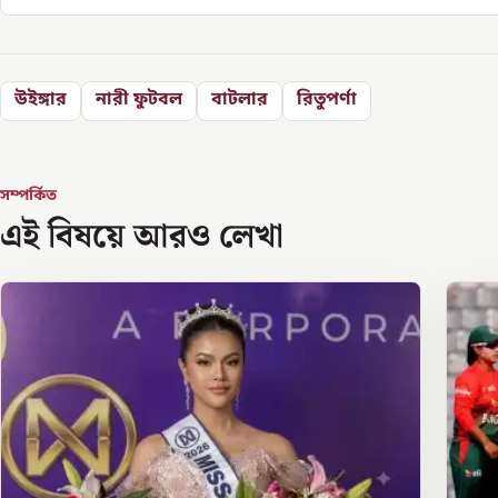
উইঙ্গার
নারী ফুটবল
বাটলার
রিতুপর্ণা
সম্পর্কিত
এই বিষয়ে আরও লেখা