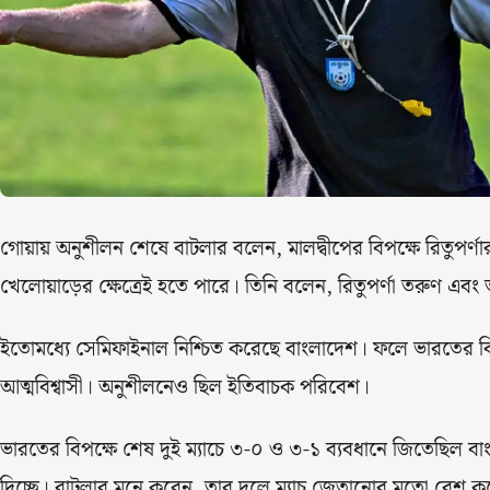
গোয়ায় অনুশীলন শেষে বাটলার বলেন, মালদ্বীপের বিপক্ষে রিতুপর্
খেলোয়াড়ের ক্ষেত্রেই হতে পারে। তিনি বলেন, রিতুপর্ণা তরুণ এবং 
ইতোমধ্যে সেমিফাইনাল নিশ্চিত করেছে বাংলাদেশ। ফলে ভারতের বি
আত্মবিশ্বাসী। অনুশীলনেও ছিল ইতিবাচক পরিবেশ।
ভারতের বিপক্ষে শেষ দুই ম্যাচে ৩-০ ও ৩-১ ব্যবধানে জিতেছিল বা
দিচ্ছে। বাটলার মনে করেন, তার দলে ম্যাচ জেতানোর মতো বেশ ক