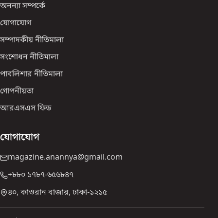
অনন্যা সম্পর্কে
যোগাযোগ
সম্পাদকীয় নীতিমালা
সংশোধন নীতিমালা
পাবলিশার নীতিমালা
গোপনীয়তা
আরএসএস ফিড
যোগাযোগ
magazine.anannya@gmail.com
+৮৮০ ১৭৮৭-৬৫৬৮৪৭
৪০, কাওরান বাজার, ঢাকা-১২১৫