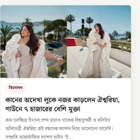
বিনোদন
কানের অদেখা লুকে নজর কাড়লেন ঐশ্বরিয়া,
গাউনে ৭ হাজারের বেশি মুক্তা
কান চলচ্চিত্র উৎসব শেষ হলেও সাবেক বিশ্বসুন্দরী ও বলিউড
অভিনেত্রী ঐশ্বরিয়া রাই বচ্চনের ফ্যাশন নিয়ে আলোচনা থামেনি।
সম্প্রতি আন্তর্জাতিক ফ্যাশন হাউস ‘ট...