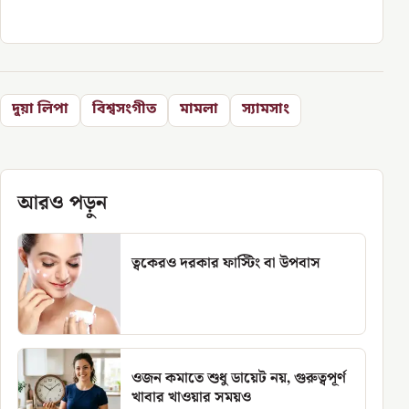
দুয়া লিপা
বিশ্বসংগীত
মামলা
স্যামসাং
আরও পড়ুন
ত্বকেরও দরকার ফাস্টিং বা উপবাস
ওজন কমাতে শুধু ডায়েট নয়, গুরুত্বপূর্ণ
খাবার খাওয়ার সময়ও