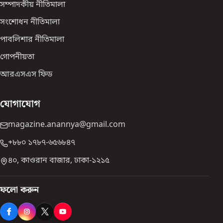
সম্পাদকীয় নীতিমালা
সংশোধন নীতিমালা
পাবলিশার নীতিমালা
গোপনীয়তা
আরএসএস ফিড
যোগাযোগ
magazine.anannya@gmail.com
+৮৮০ ১৭৮৭-৬৫৬৮৪৭
৪০, কাওরান বাজার, ঢাকা-১২১৫
ফলো করুন