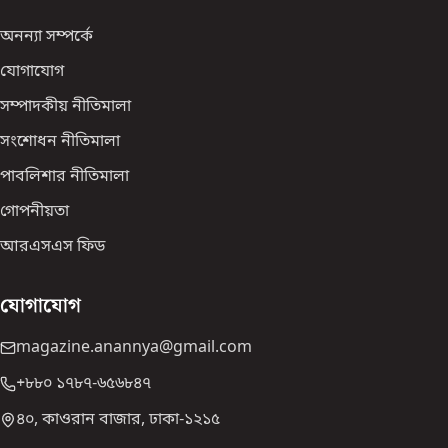
অনন্যা সম্পর্কে
যোগাযোগ
সম্পাদকীয় নীতিমালা
সংশোধন নীতিমালা
পাবলিশার নীতিমালা
গোপনীয়তা
আরএসএস ফিড
যোগাযোগ
magazine.anannya@gmail.com
+৮৮০ ১৭৮৭-৬৫৬৮৪৭
৪০, কাওরান বাজার, ঢাকা-১২১৫