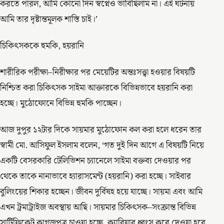
করতে পারল, আমি কোনো দিন স্বপ্নেও ভাবিছিলাম না। এই ঘটনায়
আমি তার দৃষ্টান্তমূলক শাস্তি চাই।’
চিকিৎসককে হুমকি, হয়রানি
শারীরিক পরীক্ষা–নিরীক্ষার পর মেয়েটির অন্তঃসত্ত্বা হওয়ার বিষয়টি
নিশ্চিত করা চিকিৎসক সাইমা আক্তারকে বিভিন্নভাবে হয়রানি করা
হচ্ছে। মুঠোফোনে বিভিন্ন হুমকি পাচ্ছেন।
আজ দুপুর ১২টার দিকে সায়মার মুঠোফোন কল করা হলে ধরেন তার
স্বামী মো. আসিফুল ইসলাম বলেন, ‘গত দুই দিন আগে এ বিষয়টি নিয়ে
একটি বেসরকারি টেলিভিশন চ্যানেলে সাইমা বক্তব্য দেওয়ার পর
থেকে তাকে নানাভাবে হ্যারাসমেন্ট (হয়রানি) করা হচ্ছে। সাইবার
বুলিংয়ের শিকার হচ্ছেন। জীবন দুর্বিষহ হয়ে যাচ্ছে। সায়মা এবং আমি
এখন ট্রমাট্রাইজ অবস্থায় আছি। সায়মার চিকিৎসক–সংক্রান্ত বিভিন্ন
সার্টিফিকেট কাগজপত্র চাওয়া হচ্ছে, ক্যারিয়ার ধ্বংস করে দেওয়া হবে