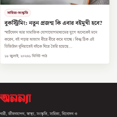
সাহিত্য-সংস্কৃতি
বুকস্ট্রিমিং: নতুন প্রজন্ম কি এবার বইমুখী হবে?
স্মার্টফোন আর সামাজিক যোগাযোগমাধ্যমের যুগে অনেকেই মনে
করেন, বই পড়ার অভ্যাস ধীরে ধীরে কমে যাচ্ছে। কিন্তু ঠিক এই
ডিজিটাল দুনিয়াতেই বইকে ঘিরে তৈরি হয়েছে...
১৮ জুলাই, ২০২৬
১
মিনিট পাঠ
নারী, জীবনযাপন, স্বাস্থ্য, সংস্কৃতি, সাহিত্য, বিনোদন ও