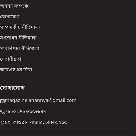
অনন্যা সম্পর্কে
যোগাযোগ
সম্পাদকীয় নীতিমালা
সংশোধন নীতিমালা
পাবলিশার নীতিমালা
গোপনীয়তা
আরএসএস ফিড
যোগাযোগ
magazine.anannya@gmail.com
+৮৮০ ১৭৮৭-৬৫৬৮৪৭
৪০, কাওরান বাজার, ঢাকা-১২১৫