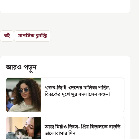
বই
মানসিক ক্লান্তি
আরও পড়ুন
‘জেন-জি’ই ‘দেশের চালিকা শক্তি’,
বিতর্কের মুখে সুর বদলালেন কঙ্গনা
আজ মিয়াঁও দিবস- প্রিয় বিড়ালকে বাড়তি
ভালোবাসার দিন