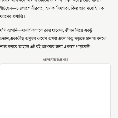
পড়লে মনে হবে আপনি কোনো জাপানি শান্ত শহরের ছোট গলিতে
হাঁটছেন—চারপাশে নীরবতা, হালকা বিষণ্নতা, কিন্তু তার মধ্যেই এক
ধরনের প্রশান্তি।
যদি আপনি—মানসিকভাবে ক্লান্ত থাকেন, জীবন নিয়ে একটু
হতাশ,একাকীত্ব অনুভব করেন অথবা এমন কিছু পড়তে চান যা মনকে
শান্ত করবে তাহলে এই বই আপনার জন্য একদম পারফেক্ট।
ADVERTISEMENTS