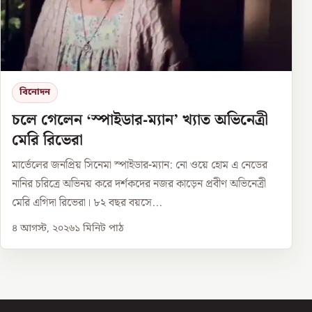
বিনোদন
চলে গেলেন ‘স্পাইডার-ম্যান’ খ্যাত অভিনেত্রী
মেরি রিভেরা
মার্ভেলের জনপ্রিয় সিনেমা স্পাইডার-ম্যান: নো ওয়ে হোম এ নেডের
নানির চরিত্রে অভিনয় করে দর্শকদের নজর কাড়েন প্রবীণ অভিনেত্রী
মেরি এগিদা রিভেরা। ৮২ বছর বয়সে...
৪ আগস্ট, ২০২৬
১
মিনিট পাঠ