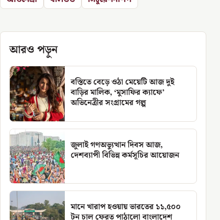
আরও পড়ুন
বস্তিতে বেড়ে ওঠা মেয়েটি আজ দুই
বাড়ির মালিক, ‘মুসাফির ক্যাফে’
অভিনেত্রীর সংগ্রামের গল্প
জুলাই গণঅভ্যুত্থান দিবস আজ,
দেশব্যাপী বিভিন্ন কর্মসূচির আয়োজন
মানে খারাপ হওয়ায় ভারতের ১১,৫০০
টন চাল ফেরত পাঠালো বাংলাদেশ