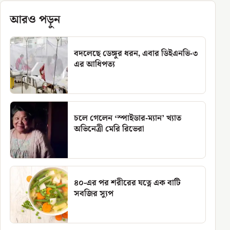
আরও পড়ুন
বদলেছে ডেঙ্গুর ধরন, এবার ডিইএনভি-৩
এর আধিপত্য
চলে গেলেন ‘স্পাইডার-ম্যান’ খ্যাত
অভিনেত্রী মেরি রিভেরা
৪০-এর পর শরীরের যত্নে এক বাটি
সবজির স্যুপ