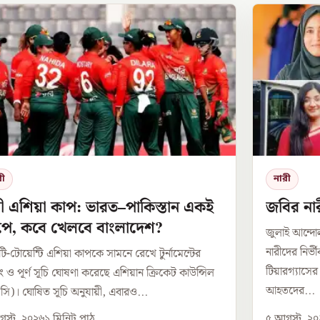
রী
নারী
ী এশিয়া কাপ: ভারত–পাকিস্তান একই
জবির নার
রুপে, কবে খেলবে বাংলাদেশ?
জুলাই আন্দ
নারীদের নির্
টি-টোয়েন্টি এশিয়া কাপকে সামনে রেখে টুর্নামেন্টের
টিয়ারগ্যাসে
পিং ও পূর্ণ সূচি ঘোষণা করেছে এশিয়ান ক্রিকেট কাউন্সিল
আহতদের...
সি)। ঘোষিত সূচি অনুযায়ী, এবারও...
স্ট, ২০২৬
১
মিনিট পাঠ
৫ আগস্ট, ২