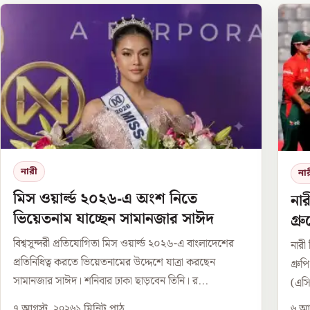
নারী
না
মিস ওয়ার্ল্ড ২০২৬-এ অংশ নিতে
নার
ভিয়েতনাম যাচ্ছেন সামানজার সাঈদ
গ্
বিশ্বসুন্দরী প্রতিযোগিতা মিস ওয়ার্ল্ড ২০২৬-এ বাংলাদেশের
নারী 
প্রতিনিধিত্ব করতে ভিয়েতনামের উদ্দেশে যাত্রা করছেন
গ্রু
সামানজার সাঈদ। শনিবার ঢাকা ছাড়বেন তিনি। র...
(এসি
৭ আগস্ট, ২০২৬
১
মিনিট পাঠ
৬ আগ