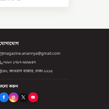
যোগাযোগ
magazine.anannya@gmail.com
+৮৮০ ১৭৮৭-৬৫৬৮৪৭
৪০, কাওরান বাজার, ঢাকা-১২১৫
ফলো করুন