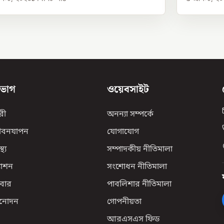
িভাগ
ওয়েবসাইট
রী
অনন্যা সম্পর্কে
ীবনযাপন
যোগাযোগ
্থ্য
সম্পাদকীয় নীতিমালা
যাশন
সংশোধন নীতিমালা
বার
পাবলিশার নীতিমালা
িনোদন
গোপনীয়তা
আরএসএস ফিড