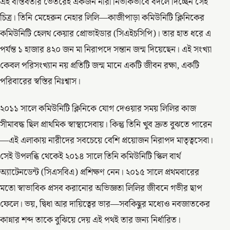
এই বাস্তবতার ভেতরেই একজন নারী নির্ভীকভাবে বদলে দিচ্ছেন সেই
চিত্র। তিনি মেহেরুন নেহার লিলি—কাজীপাড়া কমিউনিটি ক্লিনিকের
কমিউনিটি হেলথ কেয়ার প্রোভাইডার (সিএইচসিপি)। তার হাত ধরে এ
পর্যন্ত ১ হাজার ৪২০ জন মা নিরাপদে সন্তান জন্ম দিয়েছেন। এই সংখ্যা
কেবল পরিসংখ্যান নয় প্রতিটি জন্ম মানে একটি জীবন রক্ষা, একটি
পরিবারের স্বস্তির নিঃশ্বাস।
২০১১ সালে কমিউনিটি ক্লিনিকে যোগ দেওয়ার সময় লিলির কাজ
সীমাবদ্ধ ছিল প্রাথমিক স্বাস্থ্যসেবায়। কিন্তু তিনি খুব দ্রুত বুঝতে পারেন
—এই এলাকায় নারীদের সবচেয়ে বেশি প্রয়োজন নিরাপদ মাতৃত্বসেবা।
সেই উপলব্ধি থেকেই ২০১৪ সালে তিনি কমিউনিটি স্কিল বার্থ
অ্যাটেনডেন্ট (সিএসবিএ) প্রশিক্ষণ নেন। ২০১৫ সালে প্রথমবারের
মতো স্বাভাবিক প্রসব করানোর অভিজ্ঞতা লিলির জীবনে গভীর ছাপ
ফেলে। ভয়, দ্বিধা আর দায়িত্বের ভার—সবকিছুর মধ্যেও নবজাতকের
কান্নার শব্দ তাকে বুঝিয়ে দেয় এই পথই তার জন্য নির্ধারিত।