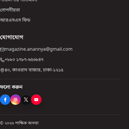
পাবলিশার নীতিমালা
গোপনীয়তা
আরএসএস ফিড
যোগাযোগ
magazine.anannya@gmail.com
+৮৮০ ১৭৮৭-৬৫৬৮৪৭
৪০, কাওরান বাজার, ঢাকা-১২১৫
ফলো করুন
© ২০২৬ পাক্ষিক অনন্যা