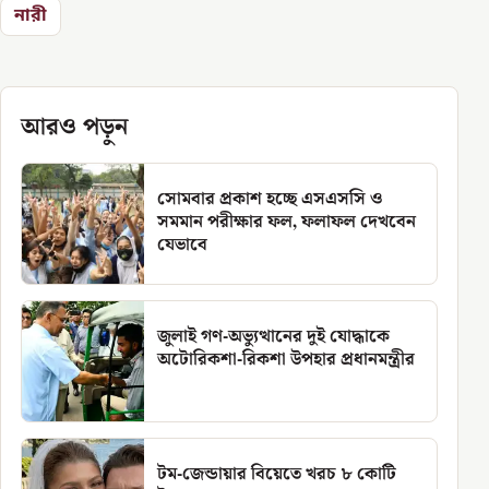
নারী
আরও পড়ুন
সোমবার প্রকাশ হচ্ছে এসএসসি ও
সমমান পরীক্ষার ফল, ফলাফল দেখবেন
যেভাবে
জুলাই গণ-অভ্যুত্থানের দুই যোদ্ধাকে
অটোরিকশা-রিকশা উপহার প্রধানমন্ত্রীর
টম-জেন্ডায়ার বিয়েতে খরচ ৮ কোটি