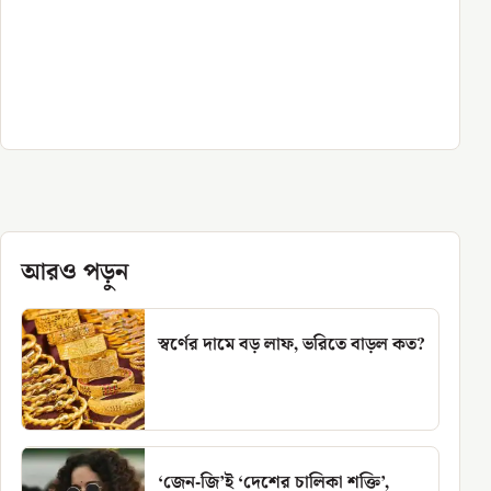
আরও পড়ুন
স্বর্ণের দামে বড় লাফ, ভরিতে বাড়ল কত?
‘জেন-জি’ই ‘দেশের চালিকা শক্তি’,