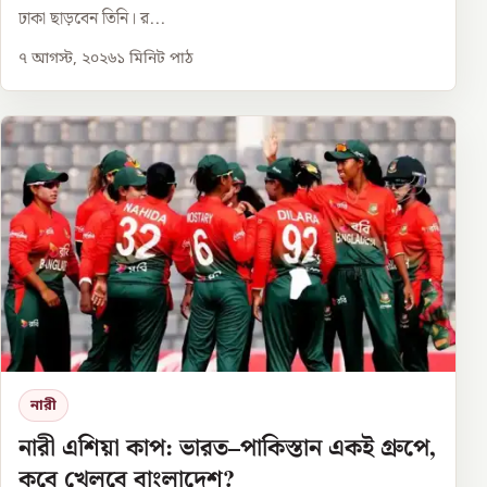
ঢাকা ছাড়বেন তিনি। র...
৭ আগস্ট, ২০২৬
১
মিনিট পাঠ
নারী
নারী এশিয়া কাপ: ভারত–পাকিস্তান একই গ্রুপে,
কবে খেলবে বাংলাদেশ?