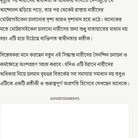
মৃত্যুর পর নারীদের স্বাধীনতা ও অধিকার দাবিতে দেশজুড়ে যে
আন্দোলন ছড়িয়ে পড়ে, তার পর থেকেই রাস্তায় নারীদের
মোটরসাইকেল চালানোর দৃশ্য আরও দৃশ্যমান হয়ে ওঠে। অনেকের
মতে মোটরসাইকেল চালানো নারীদের জন্য শুধু যাতায়াতের মাধ্যম নয়
বরং এটি হয়ে উঠেছে ব্যক্তিগত স্বাধীনতার প্রতীক।
বিশ্লেষকরা মনে করছেন নতুন এই সিদ্ধান্ত নারীদের দৈনন্দিন চলাচল ও
কর্মক্ষেত্রে অংশগ্রহণ সহজ করবে। যদিও এটি ইরানে নারীদের
অধিকার নিয়ে চলমান বৃহত্তর বিতর্কের সব সমস্যার সমাধান নয় তবুও
এটিকে একটি প্রতীকী ও গুরুত্বপূর্ণ অগ্রগতি হিসেবে দেখছেন অনেকে।
ADVERTISEMENTS