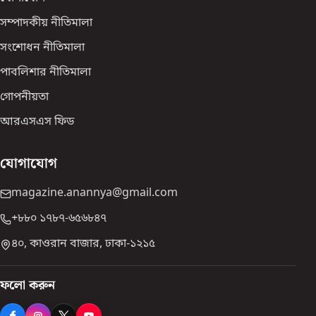
সম্পাদকীয় নীতিমালা
সংশোধন নীতিমালা
পাবলিশার নীতিমালা
গোপনীয়তা
আরএসএস ফিড
যোগাযোগ
magazine.anannya@gmail.com
+৮৮০ ১৭৮৭-৬৫৬৮৪৭
৪০, কাওরান বাজার, ঢাকা-১২১৫
ফলো করুন