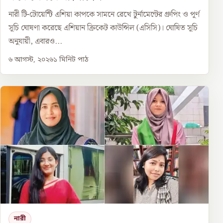
নারী টি-টোয়েন্টি এশিয়া কাপকে সামনে রেখে টুর্নামেন্টের গ্রুপিং ও পূর্ণ
সূচি ঘোষণা করেছে এশিয়ান ক্রিকেট কাউন্সিল (এসিসি)। ঘোষিত সূচি
অনুযায়ী, এবারও...
৬ আগস্ট, ২০২৬
১
মিনিট পাঠ
নারী