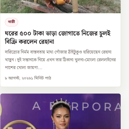
নারী
ঘরের ৫০০ টাকা ভাড়া জোগাতে নিজের চুলই
বিক্রি করলেন রেহানা
দারিদ্র্যের নির্মম বাস্তবতায় মাথা গোঁজার ঠাঁইটুকুও হারিয়েছেন রেহানা
খাতুন। দুই সন্তানকে নিয়ে এখন তার ঠিকানা খুলনা-মোংলা রেললাইনের
পাশের খোলা জায়গা...
৮ আগস্ট, ২০২৬
১
মিনিট পাঠ