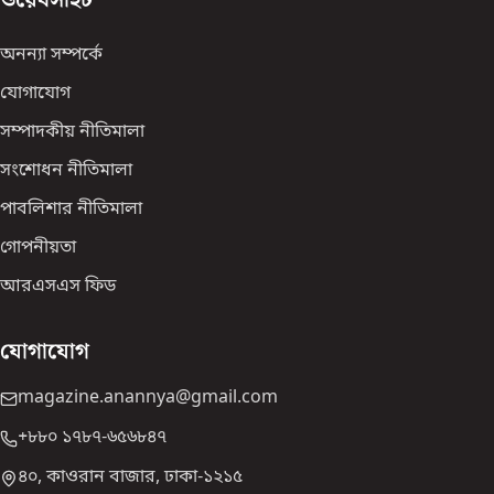
ওয়েবসাইট
অনন্যা সম্পর্কে
যোগাযোগ
সম্পাদকীয় নীতিমালা
সংশোধন নীতিমালা
পাবলিশার নীতিমালা
গোপনীয়তা
আরএসএস ফিড
যোগাযোগ
magazine.anannya@gmail.com
+৮৮০ ১৭৮৭-৬৫৬৮৪৭
৪০, কাওরান বাজার, ঢাকা-১২১৫