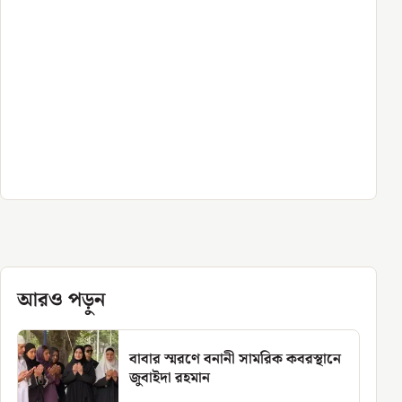
আরও পড়ুন
বাবার স্মরণে বনানী সামরিক কবরস্থানে
জুবাইদা রহমান