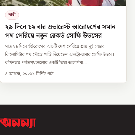
নারী
২৯ দিনে ১২ বার এভারেস্ট আরোহণের সমান
পথ পেরিয়ে নতুন রেকর্ড সোফি উডসের
মাত্র ২৯ দিনে ইউরোপের আটটি দেশ পেরিয়ে প্রায় দুই হাজার
কিলোমিটার পথ দৌড়ে পাড়ি দিয়েছেন আলট্রা-রানার সোফি উডস।
কঠিনতম পর্বতপথগুলোর একটি ভিয়া আলপিনা...
৪ আগস্ট, ২০২৬
১
মিনিট পাঠ