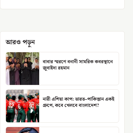
আরও পড়ুন
বাবার স্মরণে বনানী সামরিক কবরস্থানে
জুবাইদা রহমান
নারী এশিয়া কাপ: ভারত–পাকিস্তান একই
গ্রুপে, কবে খেলবে বাংলাদেশ?