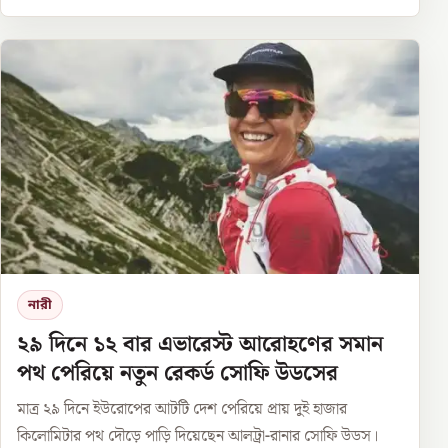
নারী
২৯ দিনে ১২ বার এভারেস্ট আরোহণের সমান
পথ পেরিয়ে নতুন রেকর্ড সোফি উডসের
মাত্র ২৯ দিনে ইউরোপের আটটি দেশ পেরিয়ে প্রায় দুই হাজার
কিলোমিটার পথ দৌড়ে পাড়ি দিয়েছেন আলট্রা-রানার সোফি উডস।