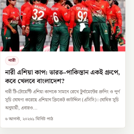
নারী
নারী এশিয়া কাপ: ভারত–পাকিস্তান একই গ্রুপে,
কবে খেলবে বাংলাদেশ?
নারী টি-টোয়েন্টি এশিয়া কাপকে সামনে রেখে টুর্নামেন্টের গ্রুপিং ও পূর্ণ
সূচি ঘোষণা করেছে এশিয়ান ক্রিকেট কাউন্সিল (এসিসি)। ঘোষিত সূচি
অনুযায়ী, এবারও...
৬ আগস্ট, ২০২৬
১
মিনিট পাঠ