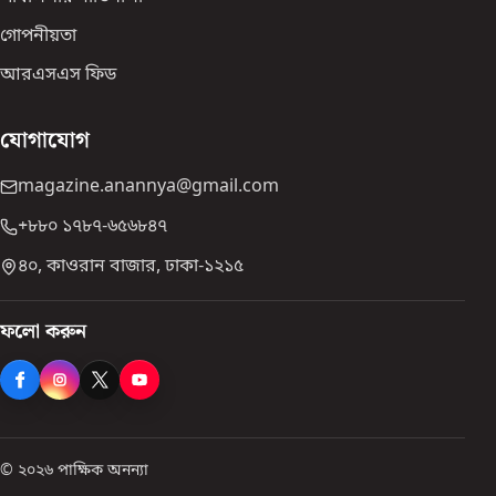
গোপনীয়তা
আরএসএস ফিড
যোগাযোগ
magazine.anannya@gmail.com
+৮৮০ ১৭৮৭-৬৫৬৮৪৭
৪০, কাওরান বাজার, ঢাকা-১২১৫
ফলো করুন
© ২০২৬ পাক্ষিক অনন্যা