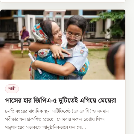
নারী
পাসের হার জিপিএ-৫ দুটিতেই এগিয়ে মেয়েরা
চলতি বছরের মাধ্যমিক স্কুল সার্টিফিকেট (এসএসসি) ও সমমান
পরীক্ষার ফল প্রকাশিত হয়েছে। সোমবার সকাল ১০টায় শিক্ষা
মন্ত্রণালয়ের সভাকক্ষে আনুষ্ঠানিকভাবে ফল ঘো...