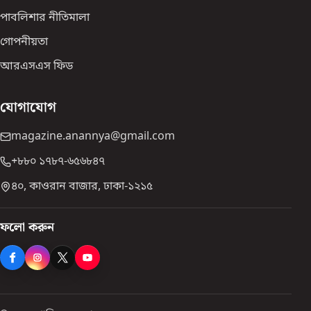
পাবলিশার নীতিমালা
গোপনীয়তা
আরএসএস ফিড
যোগাযোগ
magazine.anannya@gmail.com
+৮৮০ ১৭৮৭-৬৫৬৮৪৭
৪০, কাওরান বাজার, ঢাকা-১২১৫
ফলো করুন