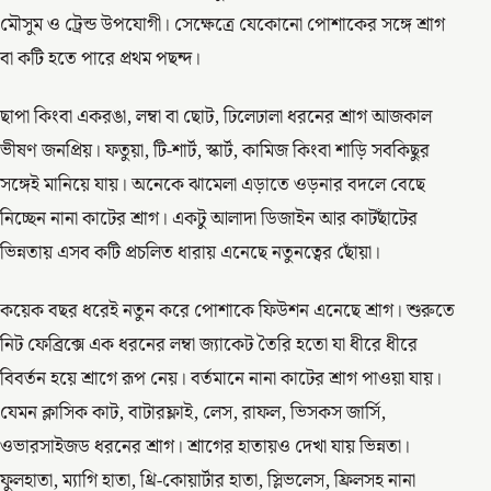
মৌসুম ও ট্রেন্ড উপযোগী। সেক্ষেত্রে যেকোনো পোশাকের সঙ্গে শ্রাগ
বা কটি হতে পারে প্রথম পছন্দ।
ছাপা কিংবা একরঙা, লম্বা বা ছোট, ঢিলেঢালা ধরনের শ্রাগ আজকাল
ভীষণ জনপ্রিয়। ফতুয়া, টি-শার্ট, স্কার্ট, কামিজ কিংবা শাড়ি সবকিছুর
সঙ্গেই মানিয়ে যায়। অনেকে ঝামেলা এড়াতে ওড়নার বদলে বেছে
নিচ্ছেন নানা কাটের শ্রাগ। একটু আলাদা ডিজাইন আর কাটছাঁটের
ভিন্নতায় এসব কটি প্রচলিত ধারায় এনেছে নতুনত্বের ছোঁয়া।
কয়েক বছর ধরেই নতুন করে পোশাকে ফিউশন এনেছে শ্রাগ। শুরুতে
নিট ফেব্রিক্সে এক ধরনের লম্বা জ্যাকেট তৈরি হতো যা ধীরে ধীরে
বিবর্তন হয়ে শ্রাগে রূপ নেয়। বর্তমানে নানা কাটের শ্রাগ পাওয়া যায়।
যেমন ক্লাসিক কাট, বাটারফ্লাই, লেস, রাফল, ভিসকস জার্সি,
ওভারসাইজড ধরনের শ্রাগ। শ্রাগের হাতায়ও দেখা যায় ভিন্নতা।
ফুলহাতা, ম্যাগি হাতা, থ্রি-কোয়ার্টার হাতা, স্লিভলেস, ফ্রিলসহ নানা