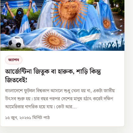
ফ্যাশন
আর্জেন্টিনা জিতুক বা হারুক, শাড়ি কিন্তু
জিতবেই!
বাংলাদেশে ফুটবল বিশ্বকাপ আসলে শুধু খেলা হয় না, একটা জাতীয়
উৎসব শুরু হয়। চার বছর পরপর দেশের মানুষ হঠাৎ করেই দক্ষিণ
আমেরিকার নাগরিক হয়ে যায়। কেউ আর...
১৫ জুন, ২০২৬
১
মিনিট পাঠ