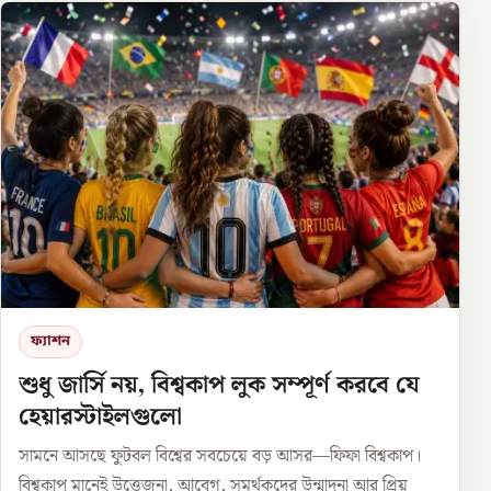
ফ্যাশন
শুধু জার্সি নয়, বিশ্বকাপ লুক সম্পূর্ণ করবে যে
হেয়ারস্টাইলগুলো
সামনে আসছে ফুটবল বিশ্বের সবচেয়ে বড় আসর—ফিফা বিশ্বকাপ।
বিশ্বকাপ মানেই উত্তেজনা, আবেগ, সমর্থকদের উন্মাদনা আর প্রিয়