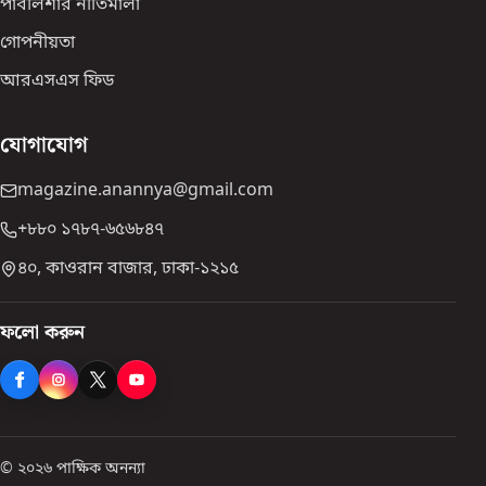
পাবলিশার নীতিমালা
গোপনীয়তা
আরএসএস ফিড
যোগাযোগ
magazine.anannya@gmail.com
+৮৮০ ১৭৮৭-৬৫৬৮৪৭
৪০, কাওরান বাজার, ঢাকা-১২১৫
ফলো করুন
© ২০২৬ পাক্ষিক অনন্যা