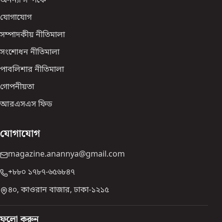
অনন্যা সম্পর্কে
যোগাযোগ
সম্পাদকীয় নীতিমালা
সংশোধন নীতিমালা
পাবলিশার নীতিমালা
গোপনীয়তা
আরএসএস ফিড
যোগাযোগ
magazine.anannya@gmail.com
+৮৮০ ১৭৮৭-৬৫৬৮৪৭
৪০, কাওরান বাজার, ঢাকা-১২১৫
ফলো করুন