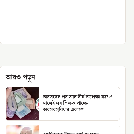
আরও পড়ুন
অবসরের পর আর দীর্ঘ অপেক্ষা নয়! এ
মাসেই সব শিক্ষক পাচ্ছেন
অবসরসুবিধার একাংশ