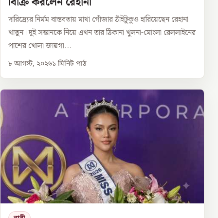
বিক্রি করলেন রেহানা
দারিদ্র্যের নির্মম বাস্তবতায় মাথা গোঁজার ঠাঁইটুকুও হারিয়েছেন রেহানা
খাতুন। দুই সন্তানকে নিয়ে এখন তার ঠিকানা খুলনা-মোংলা রেললাইনের
পাশের খোলা জায়গা...
৮ আগস্ট, ২০২৬
১
মিনিট পাঠ