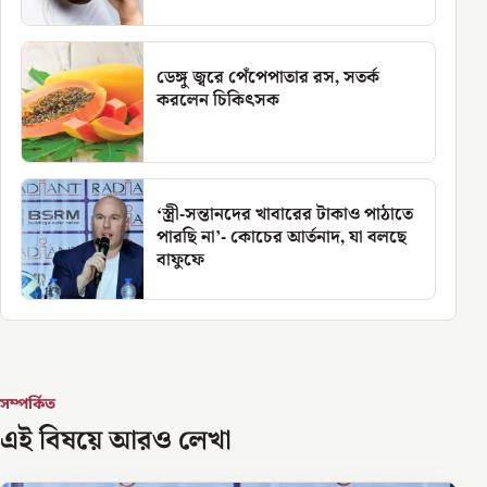
ডেঙ্গু জ্বরে পেঁপেপাতার রস, সতর্ক
করলেন চিকিৎসক
‘স্ত্রী-সন্তানদের খাবারের টাকাও পাঠাতে
পারছি না’- কোচের আর্তনাদ, যা বলছে
বাফুফে
সম্পর্কিত
এই বিষয়ে আরও লেখা