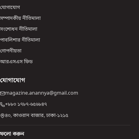
যোগাযোগ
সম্পাদকীয় নীতিমালা
সংশোধন নীতিমালা
পাবলিশার নীতিমালা
গোপনীয়তা
আরএসএস ফিড
যোগাযোগ
magazine.anannya@gmail.com
+৮৮০ ১৭৮৭-৬৫৬৮৪৭
৪০, কাওরান বাজার, ঢাকা-১২১৫
ফলো করুন