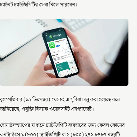
চ্যাটবট চ্যাটজিপিটির সেবা নিতে পারবেন।
বৃহস্পতিবার (১৯ ডিসেম্বর) থেকেই এ সুবিধা চালু করা হয়েছে বলে
জানিয়েছে, প্রযুক্তি বিষয়ক ওয়েবসাইট এনগ্যাজেট।
হোয়াটসঅ্যাপের মাধ্যমে চ্যাটজিপিটি ব্যবহারের জন্য কেবল ফোনের
কনট্যাক্টসে ১ (৮০০) চ্যাটজিপিটি বা ১ (৮০০) ২৪২-৮৪৮৭ নম্বরটি