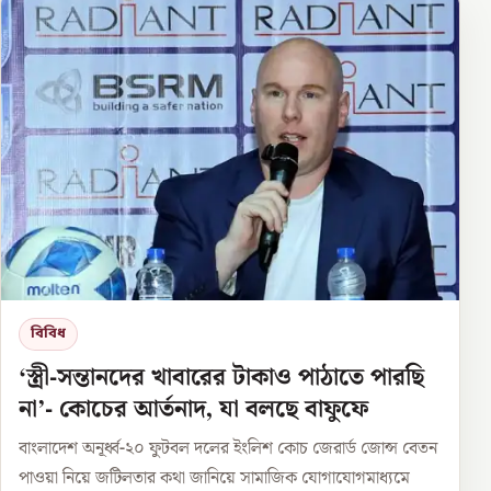
বিবিধ
‘স্ত্রী-সন্তানদের খাবারের টাকাও পাঠাতে পারছি
না’- কোচের আর্তনাদ, যা বলছে বাফুফে
বাংলাদেশ অনূর্ধ্ব-২০ ফুটবল দলের ইংলিশ কোচ জেরার্ড জোন্স বেতন
পাওয়া নিয়ে জটিলতার কথা জানিয়ে সামাজিক যোগাযোগমাধ্যমে