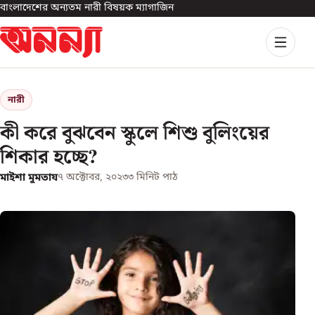
বাংলাদেশের অন্যতম নারী বিষয়ক ম্যাগাজিন
নারী
কী করে বুঝবেন স্কুলে শিশু বুলিংয়ের
শিকার হচ্ছে?
মাইশা মুমতায
৭ অক্টোবর, ২০২৩
৩
মিনিট পাঠ