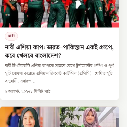
নারী
নারী এশিয়া কাপ: ভারত–পাকিস্তান একই গ্রুপে,
কবে খেলবে বাংলাদেশ?
নারী টি-টোয়েন্টি এশিয়া কাপকে সামনে রেখে টুর্নামেন্টের গ্রুপিং ও পূর্ণ
সূচি ঘোষণা করেছে এশিয়ান ক্রিকেট কাউন্সিল (এসিসি)। ঘোষিত সূচি
অনুযায়ী, এবারও...
৬ আগস্ট, ২০২৬
১
মিনিট পাঠ