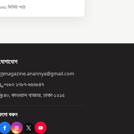
০২৬
১
মিনিট পাঠ
যোগাযোগ
magazine.anannya@gmail.com
+৮৮০ ১৭৮৭-৬৫৬৮৪৭
৪০, কাওরান বাজার, ঢাকা-১২১৫
ফলো করুন