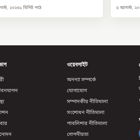
স্ট, ২০২৬
১
মিনিট পাঠ
৫ আগস্ট, ২
ভাগ
ওয়েবসাইট
রী
অনন্যা সম্পর্কে
ীবনযাপন
যোগাযোগ
্থ্য
সম্পাদকীয় নীতিমালা
যাশন
সংশোধন নীতিমালা
বার
পাবলিশার নীতিমালা
িনোদন
গোপনীয়তা