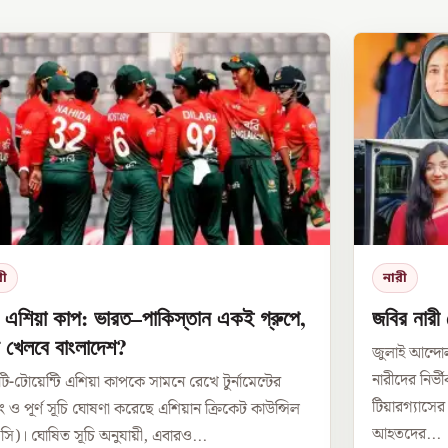
রী
নারী
ী এশিয়া কাপ: ভারত–পাকিস্তান একই গ্রুপে,
জবির নারী 
 খেলবে বাংলাদেশ?
জুলাই আন্দ
নারীদের নির্
টি-টোয়েন্টি এশিয়া কাপকে সামনে রেখে টুর্নামেন্টের
টিয়ারগ্যাসে
পিং ও পূর্ণ সূচি ঘোষণা করেছে এশিয়ান ক্রিকেট কাউন্সিল
আহতদের...
সি)। ঘোষিত সূচি অনুযায়ী, এবারও...