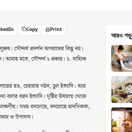
nkedIn
Copy
Print
আরও পড়ু
রুষ। সৌন্দর্য প্রদর্শন অপরাধের কিছু নয়।
্তিক। আমার মতে, সৌন্দর্য ২ প্রকার। ১. বাহ্যিক
ড়ে গায়ের রঙ, চেহারার গঠন, চুল ইত্যাদি। আর
কথা বলার ধরন ইত্যাদি। সৃষ্টির ঊষালগ্ন থেকে
ণতা লক্ষণীয়। সময় বদলেছে, বদলেছে মানসিকতা,
 মাধ্যম ও উপাদান।