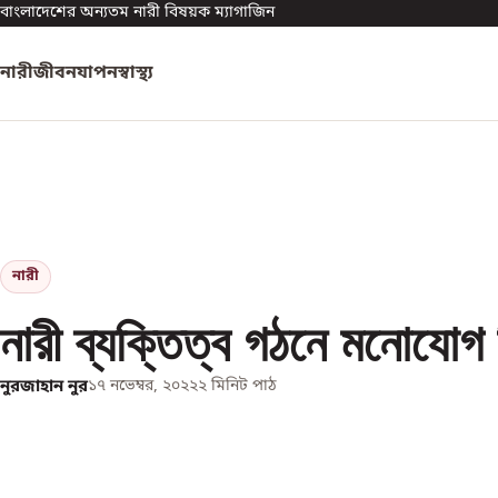
বাংলাদেশের অন্যতম নারী বিষয়ক ম্যাগাজিন
নারী
জীবনযাপন
স্বাস্থ্য
নারী
নারী ব্যক্তিত্ব গঠনে মনোযোগ
নুরজাহান নুর
১৭ নভেম্বর, ২০২২
২
মিনিট পাঠ