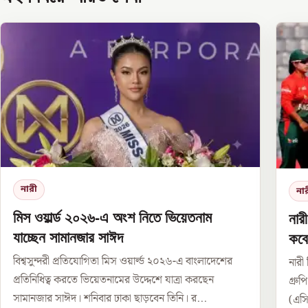
নারী
না
মিস ওয়ার্ল্ড ২০২৬-এ অংশ নিতে ভিয়েতনাম
নার
যাচ্ছেন সামানজার সাঈদ
কবে
বিশ্বসুন্দরী প্রতিযোগিতা মিস ওয়ার্ল্ড ২০২৬-এ বাংলাদেশের
নারী 
প্রতিনিধিত্ব করতে ভিয়েতনামের উদ্দেশে যাত্রা করছেন
গ্রু
সামানজার সাঈদ। শনিবার ঢাকা ছাড়বেন তিনি। র...
(এসি