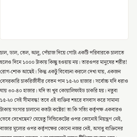
চাল, ডাল, তেল, আলু, পেঁয়াজ দিয়ে গোটা একটি পরিবারকে চালাতে
হলেও দিনে ১০০০ টাকায় কিচ্ছু হওয়ায় নয়। তারওপর মানুষের শরীর!
রোগ-শোক আছেই। কিন্তু একটু বিবেচনা করলে দেখা যায়, একজন
বেসরকারি চাকরিজীবীর বেতন পান ১৫-২০ হাজার। সর্বোচ্চ যদি ধরাও
যায় ৩০-৪০ হাজার। যদি তা খুব কোয়ালিফাইড চাকরি হয়। নতুবা
১৫-২০ সেই সীমাবদ্ধ! তবে এই ব্যক্তির শহরে বসবাস করে সামান্য
টাকায় সংসার চালানো কতটা কষ্টের! তা কি সত্যি কর্তৃপক্ষ একবারও
ভেবে দেখেছেন? যেহেতু সিন্ডিকেটের ওপর কোনোই নিয়ন্ত্রণ নেই,
বাজার মূল্যের ওপর কর্তৃপক্ষের কোনো নজর নেই, অসাধু ব্যক্তিদের