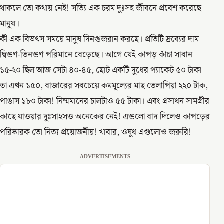
থাকলে তো কথায় নেই! সত্যি এক চরম দুঃসহ জীবনে প্রবেশ করেছে
মানুষ।
কী এক বিভৎস সময়ে মানুষ দিনগুজরান করছে। প্রতিটি দ্রব্যের দাম
দ্বিগুণ-তিনগুণ পরিমানে বেড়েছে। আগে যেই কাপড় কাঁচা সাবান
১৫-২০ ছিল আজ সেটা ৪০-৪৫, ছোট একটি দুধের প্যাকেট ৫০ টাকা
তা এখন ১৫০, বাজারের সবচেয়ে কমমূল্যের মাছ তেলাপিয়া ২২০ টাক,
পাঙাস ১৮০ টাকা! নিম্মমানের চালটাও ৫৫ টাকা। এবং প্রসাধন সামগ্রীর
কাছে যাওয়ার দুঃসাহসও অনেকের নেই! এগুলো বাদ দিলেও কাপড়ের
পরিষ্কারক তো নিত্য প্রয়োজনীয়! খাবার, ওষুধ এগুলোও জরুরি!
ADVERTISEMENTS