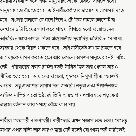
রমরমা ব্যবসা তাহলে এখন মানুষেরই তাকে টিকিয়ে রাখতে হবে।
মানুষকে তো বাঁচতে হবে। তাই নারীকেই তার প্রত্যাশায় লাগাম টানতে
হবে। সংসার চালাতে যেখানে দিনে ২ টো ডিম নাহলে চলতোই না
সেখানে ১ টা ডিমের ভাগ করে খাওয়া শিখতে হবে! প্রয়োজনের
অতিরিক্ত জামাকাপড়, নিত্য প্রয়োজনীয় দ্রব্যাদির অতিরিক্ত কেনা বা
ব্যবহার থেকে বিরত থাকতে হবে। তাই নারীকেই লাগাম টানতে হবে।
এ সময়কে যাপন করতে হলে আর কোনো অপশন মানুষের নেই! সত্যি
নেই। পরিবারের সবার চাহিদা যতটা সীমিত ছিল তার থেকল আরও
সীমিত হতে হবে। আমাদের মায়েরা, গৃহকর্মে নিপুণা স্ত্রী তা অবশ্যই
করেন। তবু প্রত্যাশার লাগাম টানা জরুরি। নতুবা একা উপার্জনক্ষম
ব্যক্তির নাভিশ্বাস তো উঠছেই তিনি আরও পাগলপ্রায় হয়ে পড়বেন!
এছাড়া বর্তমান বর্বর সময়ে বেঁচে থাকা দায়!
নারীরা মমতাময়ী-করুণাময়ী। নারীদেরই এখন সজাগ হতে হবে। যেহেতু
মাথার ওপর সত্যি আর কারও ছায়া নেই বলেই বোধগম্য তাই নারীকেই