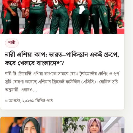
নারী
নারী এশিয়া কাপ: ভারত–পাকিস্তান একই গ্রুপে,
কবে খেলবে বাংলাদেশ?
নারী টি-টোয়েন্টি এশিয়া কাপকে সামনে রেখে টুর্নামেন্টের গ্রুপিং ও পূর্ণ
সূচি ঘোষণা করেছে এশিয়ান ক্রিকেট কাউন্সিল (এসিসি)। ঘোষিত সূচি
অনুযায়ী, এবারও...
৬ আগস্ট, ২০২৬
১
মিনিট পাঠ