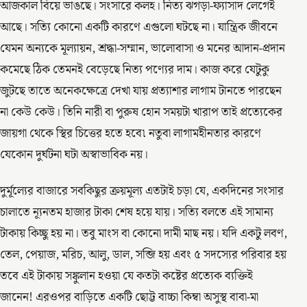
আজকাল বিয়ে ভাঙছে। সংসারে কলহ। নিত্য ঝগড়া-ফ্যাসাদ লেগেই
আছে। সত্যি কোনো একটি কারণে এগুলো ঘটছে না। যান্ত্রিক জীবনে
যেমন অন্যকে মূল্যায়ন, শ্রদ্ধা-সম্মান, ভালোবাসা ও মনের আদান-প্রদান
কমেছে ঠিক তেমনই বেড়েছে নিত্য পণ্যের দাম। কাজ করে যেটুকু
জুটছে তাতে অনেকক্ষেত্রে দেখা যায় প্রত্যাশার লাগাম টানতে পারছেন
না কেউ কেউ। তিনি নারী বা পুরুষ হোন সময়টা খারাপ তাই প্রত্যেকের
জায়গা থেকে স্থির চিত্তের হতে হবে৷ নতুবা লাগামহীনতার কারণে
যেকোন দুর্ঘটনা ঘটা অস্বাভাবিক নয়।
দুর্মূল্যের বাজারে সবকিছুর ক্রয়মূল্য এতটাই চড়া যে, একদিনের সংসার
চালাতে ন্যূনতম হাজার টাকা শেষ হয়ে যায়। সত্যি বলতে এই সামান্য
টাকায় কিচ্ছু হয় না। তবু মাংস বা কোনো দামী মাছ নয়। যদি একটু লবণ,
তেল, পেয়াজ, মরিচ, আলু, ডাল, সব্জি হয় এবং ৫ সদস্যের পরিবার হয়
তবে এই টাকায় সঙ্কুলান হওয়া যে কতটা কষ্টের প্রত্যেক ব্যক্তিই
জানেন! এরওপর বাড়িতে একটি ছোট্ট বাচ্চা কিম্বা অসুস্থ বাবা-মা