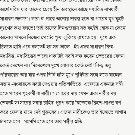
দরিদ্র কেউ নেই! কিন্তু সত্যিকার অর্থে ভেতরের চিত্র ভিন্ন। সত্যিকার
অর্থে দরিদ্র যারা তাদের চেয়ে হীন অবস্থানে আছে মধ্যবিত্ত নামধারী
সাধারণ জনগণ। তারা না পারে অন্যের দারস্থ হতে না পারেন মুখ ফুটে
দুঃখের কথা বলতে! তাই তাদের দিনগুজরান যত কষ্টেই হোক না কেনো
অন্যের সামনে নিজের পেটের ক্ষুধা লুকিয়ে রাখতে হয়। মুখে এক
চিলতে হাসি এনে বলতেই হয় সব ভালো। হ্যাঁ এসব সাধারণ নিম্ম-
মধ্যবিত্ত, মধ্যবিত্তের ভালো থাকাটাই সবাই লক্ষ করেন ভেতরের বেদনা
কেউ দেখেন না। দিনেশেষে দুঃখ বোঝার কেউ নেই! কিন্তু তবু
পরিবারের ভার যার ওপর তিনি হাসি মুখে পৃথিবীর সঙ্গে লড়ে যাচ্ছেন
সন্তান -সংসারকে সবটা দেওয়ার প্রতিশ্রুতিতে! এক্ষেত্রে একমাত্র সঙ্গী
হতে পারেন গৃহকর্মী বা নারী। সংসারের দায় যেমন একা নারীর নয়
তেমনই সংসারের সবার চাহিদা পূরণ করে নিজেকে ক্লিশে-পাংশু বর্ণ
করে ফেলার মানে নেই পুরুষের। এজন্য নারীকেও তার ইচ্ছেতে লাগাম
টানতে হবে। সহমর্মি হতে হবে তার সঙ্গীর প্রতি।