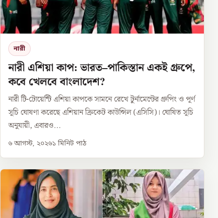
নারী
নারী এশিয়া কাপ: ভারত–পাকিস্তান একই গ্রুপে,
কবে খেলবে বাংলাদেশ?
নারী টি-টোয়েন্টি এশিয়া কাপকে সামনে রেখে টুর্নামেন্টের গ্রুপিং ও পূর্ণ
সূচি ঘোষণা করেছে এশিয়ান ক্রিকেট কাউন্সিল (এসিসি)। ঘোষিত সূচি
অনুযায়ী, এবারও...
৬ আগস্ট, ২০২৬
১
মিনিট পাঠ