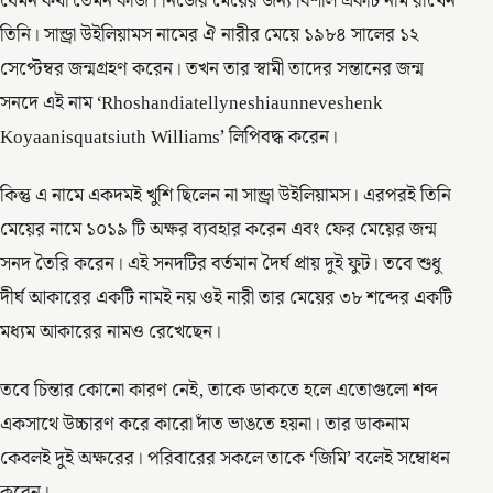
যেমন কথা তেমন কাজ। নিজের মেয়ের জন্য বিশাল একটি নাম রাখেন
তিনি। সান্ড্রা উইলিয়ামস নামের ঐ নারীর মেয়ে ১৯৮৪ সালের ১২
সেপ্টেম্বর জন্মগ্রহণ করেন। তখন তার স্বামী তাদের সন্তানের জন্ম
সনদে এই নাম ‘Rhoshandiatellyneshiaunneveshenk
Koyaanisquatsiuth Williams’ লিপিবদ্ধ করেন।
কিন্তু এ নামে একদমই খুশি ছিলেন না সান্ড্রা উইলিয়ামস। এরপরই তিনি
মেয়ের নামে ১০১৯ টি অক্ষর ব্যবহার করেন এবং ফের মেয়ের জন্ম
সনদ তৈরি করেন। এই সনদটির বর্তমান দৈর্ঘ প্রায় দুই ফুট। তবে শুধু
দীর্ঘ আকারের একটি নামই নয় ওই নারী তার মেয়ের ৩৮ শব্দের একটি
মধ্যম আকারের নামও রেখেছেন।
তবে চিন্তার কোনো কারণ নেই, তাকে ডাকতে হলে এতোগুলো শব্দ
একসাথে উচ্চারণ করে কারো দাঁত ভাঙতে হয়না। তার ডাকনাম
কেবলই দুই অক্ষরের। পরিবারের সকলে তাকে ‘জিমি’ বলেই সম্বোধন