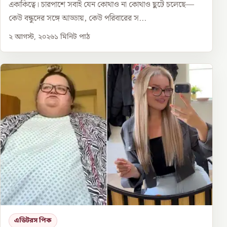
একাকিত্বে। চারপাশে সবাই যেন কোথাও না কোথাও ছুটে চলেছে—
কেউ বন্ধুদের সঙ্গে আড্ডায়, কেউ পরিবারের স...
২ আগস্ট, ২০২৬
১
মিনিট পাঠ
এডিটরস পিক