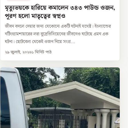
মৃত্যুভয়কে হারিয়ে কমালেন ৩৪৩ পাউন্ড ওজন,
পূরণ হলো মাতৃত্বের স্বপ্নও
জীবন বদলে দেয়ার জন্য যেকোনো একটি ঘটনাই যথেষ্ট। ইংল্যান্ডের
নটিংহ্যামশায়ারের লরা বুদ্রেভিসিয়েনের জীবনেও ঘটেছে এমন এক
ঘটনা। ছোটবেলা থেকেই ওজন নিয়ে সংগ্র...
২৯ জুলাই, ২০২৬
১
মিনিট পাঠ