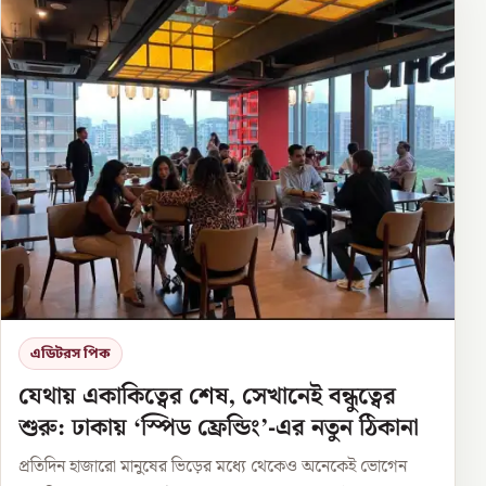
এডিটরস পিক
যেথায় একাকিত্বের শেষ, সেখানেই বন্ধুত্বের
শুরু: ঢাকায় ‘স্পিড ফ্রেন্ডিং’-এর নতুন ঠিকানা
প্রতিদিন হাজারো মানুষের ভিড়ের মধ্যে থেকেও অনেকেই ভোগেন