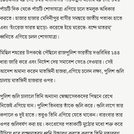
১৯৪২-এর ২৯ সেপ্টেম্বর মাতঙ্গিনীর পরিকল্পনা মতোই ২৯ সেপ্টেম্বর
পাঁচটি দিক থেকে পাঁচটি শোভাযাত্রা এগিয়ে চলে তমলুক অধিকার
করতে। হাজার হাজার মেদিনীপুর বাসীর সমন্বয়ে জাতীয় পতাকা হাতে
এবং ‘ইংরেজ ভারত ছাড়ো- করেঙ্গে ইয়ে মরেঙ্গে- বন্দে মাতরম্’
ধ্বনিতে এগিয়ে চলল শোভাযাত্রা।
মিছিল শহরের উপকণ্ঠে পৌঁছলে রাজপুলিশ ভারতীয় দণ্ডবিধির ১৪৪
ধারা জারি করে এবং নির্দেশ দেয় সমাবেশ ভেঙে দেওয়ার। সেই
আদেশ অমান্য করেন মাতঙ্গিনী হাজরা,এগিয়ে চলেন লক্ষ্য, পুলিশ গুলি
চালায় মাতঙ্গিনী হাজরার ওপর।
পুলিশ গুলি চালালে তিনি অন্যান্য স্বেচ্ছাসেবকদের পিছনে রেখে
নিজেই এগিয়ে যান। পুলিশ তিনবার তাঁকে গুলি করে। গুলি লাগে তার
কপালে ও দুই হাতে। তবুও তিনি এগিয়ে যেতে থাকেন। বারংবার তার
ওপর গুলিবর্ষণ করা হয়। কংগ্রেসের পতাকাটি মুঠোর মধ্যে শক্ত করে
উঁচিয়ে ধরে বন্দেমাতরম ধ্বনি উচ্চারণ করতে করতে তিনি মৃত্যুবরণ