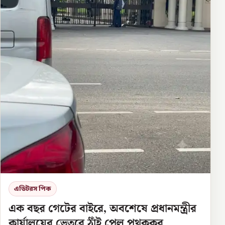
এডিটরস পিক
এক বছর গেটের বাইরে, অবশেষে প্রধানমন্ত্রীর
কার্যালয়ের ভেতরে ঠাঁই পেল পথকুকুর