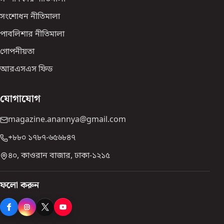
সংশোধন নীতিমালা
পাবলিশার নীতিমালা
গোপনীয়তা
আরএসএস ফিড
যোগাযোগ
magazine.anannya@gmail.com
+৮৮০ ১৭৮৭-৬৫৬৮৪৭
৪০, কাওরান বাজার, ঢাকা-১২১৫
ফলো করুন