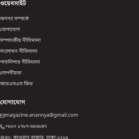
ওয়েবসাইট
অনন্যা সম্পর্কে
যোগাযোগ
সম্পাদকীয় নীতিমালা
সংশোধন নীতিমালা
পাবলিশার নীতিমালা
গোপনীয়তা
আরএসএস ফিড
যোগাযোগ
magazine.anannya@gmail.com
+৮৮০ ১৭৮৭-৬৫৬৮৪৭
৪০, কাওরান বাজার, ঢাকা-১২১৫