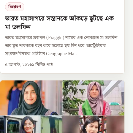
বিশ্লেষণ
ভারত মহাসাগরে সন্তানকে আঁকড়ে ছুটছে এক
মা ডলফিন
ভারত মহাসাগরে ফ্র্যাগল (Fraggle) নামের এক শোকাহত মা ডলফিন
তার মৃত শাবককে বহন করে চলেছে ছয় দিন ধরে।অস্ট্রেলিয়ার
সংরক্ষণবিষয়ক প্রতিষ্ঠান Geographe Ma...
৫ আগস্ট, ২০২৬
১
মিনিট পাঠ