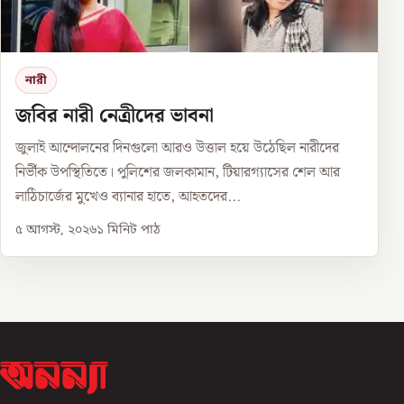
নারী
জবির নারী নেত্রীদের ভাবনা
জুলাই আন্দোলনের দিনগুলো আরও উত্তাল হয়ে উঠেছিল নারীদের
নির্ভীক উপস্থিতিতে। পুলিশের জলকামান, টিয়ারগ্যাসের শেল আর
লাঠিচার্জের মুখেও ব্যানার হাতে, আহতদের...
৫ আগস্ট, ২০২৬
১
মিনিট পাঠ