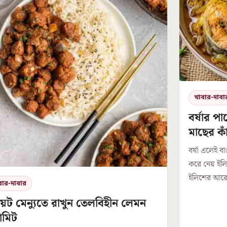
খাবার-দাবা
বর্ষার পা
মাছের কা
বর্ষা এলেই ব
করে নেয় ইল
ইলিশের আরেকট
বার-দাবার
়েট মেন্যুতে রাখুন তেলবিহীন লেমন
ামিট