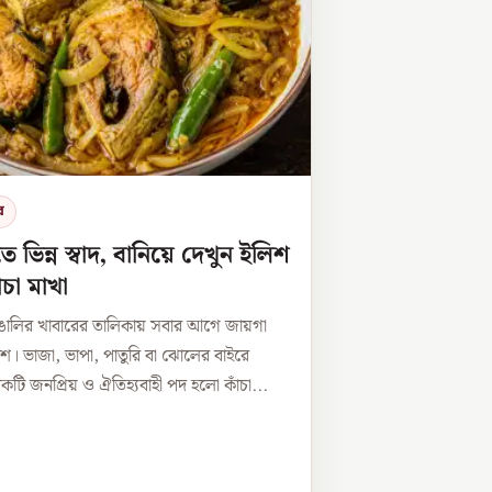
র
তে ভিন্ন স্বাদ, বানিয়ে দেখুন ইলিশ
ঁচা মাখা
াঙালির খাবারের তালিকায় সবার আগে জায়গা
িশ। ভাজা, ভাপা, পাতুরি বা ঝোলের বাইরে
ি জনপ্রিয় ও ঐতিহ্যবাহী পদ হলো কাঁচা...