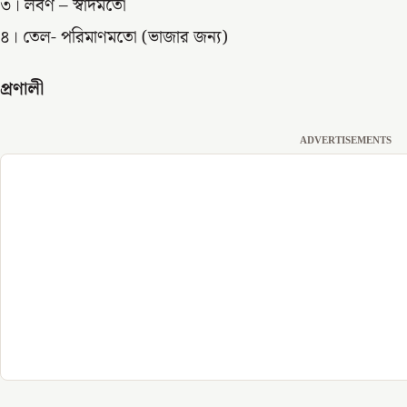
৩। লবণ – স্বাদমতো
৪। তেল- পরিমাণমতো (ভাজার জন্য)
প্রণালী
ADVERTISEMENTS