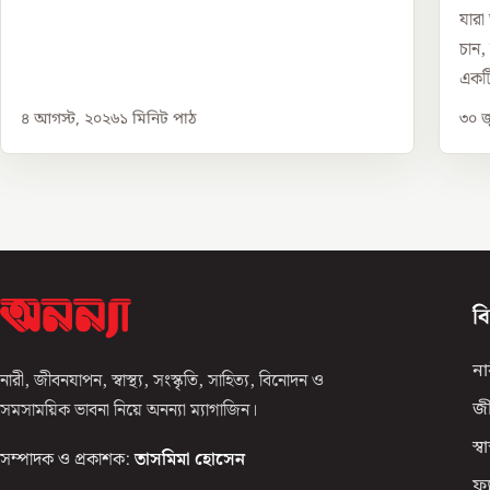
যারা
চান,
একটি
৪ আগস্ট, ২০২৬
১
মিনিট পাঠ
৩০ জ
ব
না
নারী, জীবনযাপন, স্বাস্থ্য, সংস্কৃতি, সাহিত্য, বিনোদন ও
সমসাময়িক ভাবনা নিয়ে অনন্যা ম্যাগাজিন।
জ
স্বাস
সম্পাদক ও প্রকাশক:
তাসমিমা হোসেন
ফ্