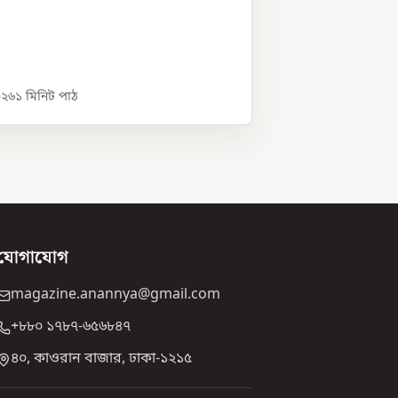
০২৬
১
মিনিট পাঠ
যোগাযোগ
magazine.anannya@gmail.com
+৮৮০ ১৭৮৭-৬৫৬৮৪৭
৪০, কাওরান বাজার, ঢাকা-১২১৫