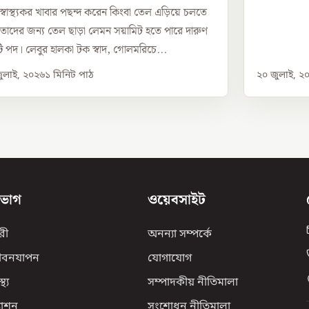
 স্বাস্থ্যকর খাবার পছন্দ করেন কিংবা তেল এড়িয়ে চলতে
 তাদের জন্য তেল ছাড়া লেমন সয়ামিট হতে পারে দারুণ
 পদ। লেবুর হালকা টক স্বাদ, গোলমরিচে...
ুলাই, ২০২৬
১
মিনিট পাঠ
২০ জুলাই, ২
িভাগ
ওয়েবসাইট
রী
অনন্যা সম্পর্কে
ীবনযাপন
যোগাযোগ
্থ্য
সম্পাদকীয় নীতিমালা
যাশন
সংশোধন নীতিমালা