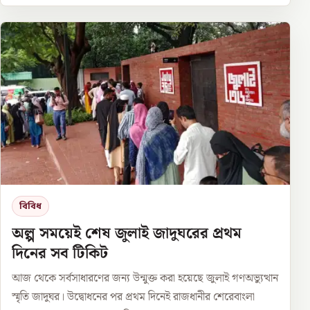
বিবিধ
অল্প সময়েই শেষ জুলাই জাদুঘরের প্রথম
দিনের সব টিকিট
আজ থেকে সর্বসাধারণের জন্য উন্মুক্ত করা হয়েছে জুলাই গণঅভ্যুত্থান
স্মৃতি জাদুঘর। উদ্বোধনের পর প্রথম দিনেই রাজধানীর শেরেবাংলা