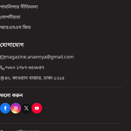
পাবলিশার নীতিমালা
গোপনীয়তা
আরএসএস ফিড
যোগাযোগ
magazine.anannya@gmail.com
+৮৮০ ১৭৮৭-৬৫৬৮৪৭
৪০, কাওরান বাজার, ঢাকা-১২১৫
ফলো করুন