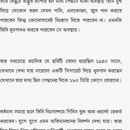
তবে কিছুটা অদ্ভুত ব্যাপার হল মাথা পেছনে থাকা অবস্থায় তিনি মুখ
দিয়ে যেকোন তরল যেমন পানি, এলকোহল, জুস পান করতে
পারতেন কিন্তু কোনোভাবেই নিঃশ্বাস নিতে পারতেন না। এমনকি
তিনি ধূমপানও করতে পারতেন সে অবস্থায়।
তার সবচেয়ে প্রচলিত যে ছবিটি তোলা হয়েছিল ১৯৪০ সালে,
যেখানে দেখা যায় লরেলো একটি সিগারেট দিয়ে ধূমপান করছেন
যেখানে তার মাথা ছিল পেছনের দিকে ১৮০ ডিগ্রি কোণে ঘোরানো।
বর্তমান সময়ে হলে তিনি নিঃসন্দেহে গিনিস বুক অফ ওয়ার্ল্ড রেকর্ড
করতেন। যুগে যুগে এমন অতিমানবদের নিদর্শন দেখা যায়। তারা