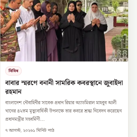
বিবিধ
বাবার স্মরণে বনানী সামরিক কবরস্থানে জুবাইদা
রহমান
বাংলাদেশ নৌবাহিনীর সাবেক প্রধান রিয়ার অ্যাডমিরাল মাহবুব আলী
খানের ৪২তম মৃত্যুবার্ষিকী উপলক্ষে তার কবরে শ্রদ্ধা নিবেদন করেছেন
প্রধানমন্ত্রীর সহধর্মিণী...
৭ আগস্ট, ২০২৬
১
মিনিট পাঠ