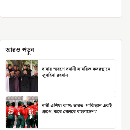
আরও পড়ুন
বাবার স্মরণে বনানী সামরিক কবরস্থানে
জুবাইদা রহমান
নারী এশিয়া কাপ: ভারত–পাকিস্তান একই
গ্রুপে, কবে খেলবে বাংলাদেশ?