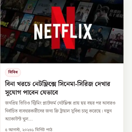
বিবিধ
বিনা খরচে নেটফ্লিক্সে সিনেমা-সিরিজ দেখার
সুযোগ পাবেন যেভাবে
জনপ্রিয় ভিডিও স্ট্রিমিং প্ল্যাটফর্ম নেটফ্লিক্স প্রায় ছয় বছর পর আবারও
নির্বাচিত ব্যবহারকারীদের জন্য ফ্রি ট্রায়াল সুবিধা চালু করেছে। নতুন
অ্যাকাউন্ট খুল...
৫ আগস্ট, ২০২৬
১
মিনিট পাঠ