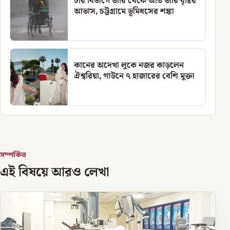
চার বিভাগে ভারি থেকে অতি ভারি বৃষ্টির
আভাস, চট্টগ্রামে ভূমিধসের শঙ্কা
কানের অদেখা লুকে নজর কাড়লেন
ঐশ্বরিয়া, গাউনে ৭ হাজারের বেশি মুক্তা
সম্পর্কিত
এই বিষয়ে আরও লেখা