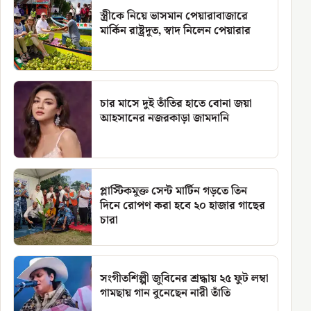
স্ত্রীকে নিয়ে ভাসমান পেয়ারাবাজারে
মার্কিন রাষ্ট্রদূত, স্বাদ নিলেন পেয়ারার
চার মাসে দুই তাঁতির হাতে বোনা জয়া
আহসানের নজরকাড়া জামদানি
প্লাস্টিকমুক্ত সেন্ট মার্টিন গড়তে তিন
দিনে রোপণ করা হবে ২০ হাজার গাছের
চারা
সংগীতশিল্পী জুবিনের শ্রদ্ধায় ২৫ ফুট লম্বা
গামছায় গান বুনেছেন নারী তাঁতি