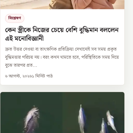
বিশ্লেষণ
কেন স্ত্রীকে নিজের চেয়ে বেশি বুদ্ধিমান বললেন
এই মনোবিজ্ঞানী
দ্রুত উত্তর দেওয়া বা তাৎক্ষণিক প্রতিক্রিয়া দেখানোই সব সময় প্রকৃত
বুদ্ধিমত্তার পরিচয় নয়। বরং কখন থামতে হবে, পরিস্থিতিকে সময় দিয়ে
বুঝে তারপর প্রত...
৬ আগস্ট, ২০২৬
১
মিনিট পাঠ