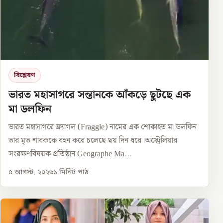
বিশ্লেষণ
ভারত মহাসাগরে সন্তানকে আঁকড়ে ছুটছে এক
মা ডলফিন
ভারত মহাসাগরে ফ্র্যাগল (Fraggle) নামের এক শোকাহত মা ডলফিন
তার মৃত শাবককে বহন করে চলেছে ছয় দিন ধরে।অস্ট্রেলিয়ার
সংরক্ষণবিষয়ক প্রতিষ্ঠান Geographe Ma...
৫ আগস্ট, ২০২৬
১
মিনিট পাঠ