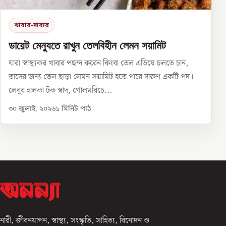
খাবার-দাবার
ডায়েট মেন্যুতে রাখুন তেলবিহীন লেমন সয়ামিট
যারা স্বাস্থ্যকর খাবার পছন্দ করেন কিংবা তেল এড়িয়ে চলতে চান,
তাদের জন্য তেল ছাড়া লেমন সয়ামিট হতে পারে দারুণ একটি পদ।
লেবুর হালকা টক স্বাদ, গোলমরিচে...
৩০ জুলাই, ২০২৬
১
মিনিট পাঠ
নারী, জীবনযাপন, স্বাস্থ্য, সংস্কৃতি, সাহিত্য, বিনোদন ও