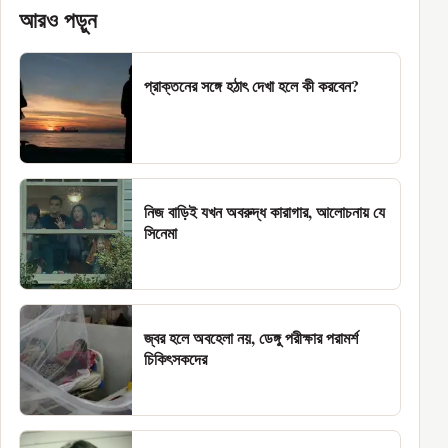
আরও পড়ুন
প্রাক্তনের সঙ্গে হঠাৎ দেখা হলে কী করবেন?
নিজ বাড়িই যখন অবরুদ্ধ কারাগার, আলোচনায় যে
সিনেমা
জ্বর হলে অবহেলা নয়, ডেঙ্গু পরীক্ষার পরামর্শ
চিকিৎসকদের