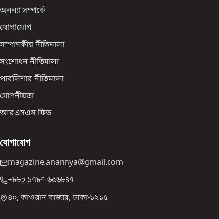
অনন্যা সম্পর্কে
যোগাযোগ
সম্পাদকীয় নীতিমালা
সংশোধন নীতিমালা
পাবলিশার নীতিমালা
গোপনীয়তা
আরএসএস ফিড
যোগাযোগ
magazine.anannya@gmail.com
+৮৮০ ১৭৮৭-৬৫৬৮৪৭
৪০, কাওরান বাজার, ঢাকা-১২১৫