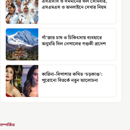
এসএসসি ও সমমানের ফল সোমবার,
এসএমএস ও অনলাইনে দেখার নিয়ম
গাঁ’জার চাষ ও চিকিৎসায় ব্যবহারে
অনুমতি দিল নেপালের গণ্ডকী প্রদেশ
কারিনা–বিপাশার কথিত ‘চড়কাণ্ড’:
পুরোনো বিতর্কে নতুন আলোচনা
সম্পর্কিত