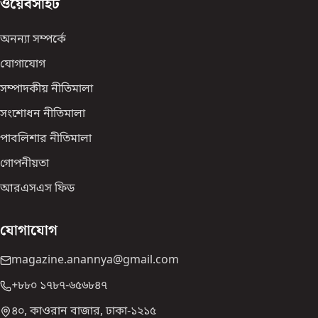
ওয়েবসাইট
অনন্যা সম্পর্কে
যোগাযোগ
সম্পাদকীয় নীতিমালা
সংশোধন নীতিমালা
পাবলিশার নীতিমালা
গোপনীয়তা
আরএসএস ফিড
যোগাযোগ
magazine.anannya@gmail.com
+৮৮০ ১৭৮৭-৬৫৬৮৪৭
৪০, কাওরান বাজার, ঢাকা-১২১৫