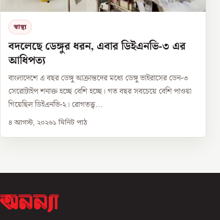
স্বাস্থ্য
বদলেছে ডেঙ্গুর ধরন, এবার ডিইএনভি-৩ এর
আধিপত্য
বাংলাদেশে এ বছর ডেঙ্গু আক্রান্তদের মধ্যে ডেঙ্গু ভাইরাসের ডেন-৩
সেরোটাইপ শনাক্ত হচ্ছে বেশি হচ্ছে। গত বছর সবচেয়ে বেশি পাওয়া
গিয়েছিল ডিইএনভি-২। রোগতত্ত্ব...
৪ আগস্ট, ২০২৬
১
মিনিট পাঠ