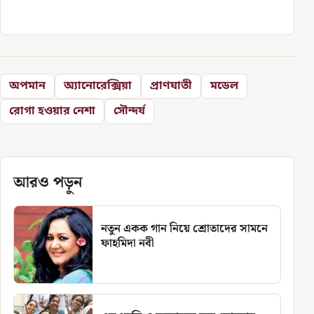
অপমান
অ্যানোরেক্সিয়া
প্রাণঘাতী
মডেল
রোগা হওয়ার নেশা
সৌন্দর্য
আরও পড়ুন
নতুন একক গান নিয়ে শ্রোতাদের সামনে
ফাহমিদা নবী