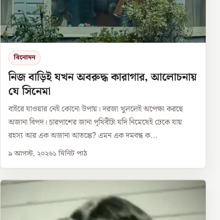
বিনোদন
নিজ বাড়িই যখন অবরুদ্ধ কারাগার, আলোচনায়
যে সিনেমা
বাইরে যাওয়ার নেই কোনো উপায়। দরজা খুললেই অপেক্ষা করছে
অজানা বিপদ। চারপাশের জানা পৃথিবীটা যদি নিমেষেই ঢেকে যায়
রহস্য আর এক অজানা আতঙ্কে? এমন এক দমবন্ধ ক...
৯ আগস্ট, ২০২৬
১
মিনিট পাঠ