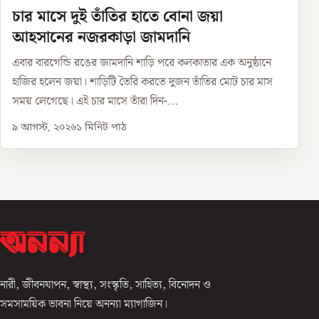
চার মাসে দুই তাঁতির হাতে বোনা জয়া
আহসানের নজরকাড়া জামদানি
এবার বারগেন্ডি রঙের জামদানি শাড়ি পরে কলকাতার এক অনুষ্ঠানে
হাজির হলেন জয়া। শাড়িটি তৈরি করতে দুজন তাঁতির মোট চার মাস
সময় লেগেছে। এই চার মাসে তাঁরা দিন-...
৯ আগস্ট, ২০২৬
১
মিনিট পাঠ
নারী, জীবনযাপন, স্বাস্থ্য, সংস্কৃতি, সাহিত্য, বিনোদন ও
সমসাময়িক ভাবনা নিয়ে অনন্যা ম্যাগাজিন।