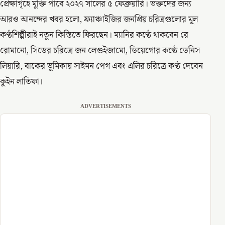
প্রেক্ষাগৃহে মুক্তি পাবে ২০২৭ সালের ৫ ফেব্রুয়ারি। ভক্তদের জন্য
আরও আনন্দের খবর হলো, ফ্র্যাঞ্চাইজির জনপ্রিয় চরিত্রগুলোর মূল
কণ্ঠশিল্পীরাই নতুন কিস্তিতে ফিরছেন। ম্যানির কণ্ঠে থাকবেন রে
রোমানো, সিডের চরিত্রে জন লেগুইজামো, ডিয়েগোর কণ্ঠে ডেনিস
লিয়ারি, বাকের ভূমিকায় সাইমন পেগ এবং এলির চরিত্রে কণ্ঠ দেবেন
কুইন লাতিফা।
ADVERTISEMENTS