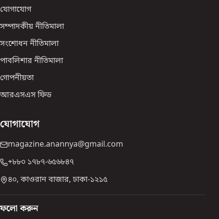
যোগাযোগ
সম্পাদকীয় নীতিমালা
সংশোধন নীতিমালা
পাবলিশার নীতিমালা
গোপনীয়তা
আরএসএস ফিড
যোগাযোগ
magazine.anannya@gmail.com
+৮৮০ ১৭৮৭-৬৫৬৮৪৭
৪০, কাওরান বাজার, ঢাকা-১২১৫
ফলো করুন