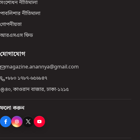
সংশোধন নীতিমালা
পাবলিশার নীতিমালা
গোপনীয়তা
আরএসএস ফিড
যোগাযোগ
magazine.anannya@gmail.com
+৮৮০ ১৭৮৭-৬৫৬৮৪৭
৪০, কাওরান বাজার, ঢাকা-১২১৫
ফলো করুন