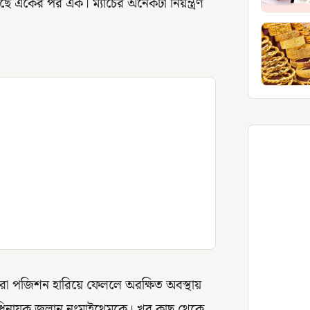
ছে একের পর এক। ম্যাচের অনেকটা নিয়ন্ত্রণ
ররা পজিশন হারিয়ে ফেললে অরক্ষিত অবস্থায়
িনায়ক জুলান নংমাইথেমকে। খুব কাছ থেকে