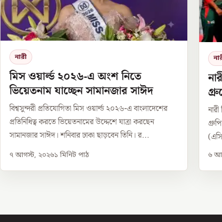
নারী
না
মিস ওয়ার্ল্ড ২০২৬-এ অংশ নিতে
নার
ভিয়েতনাম যাচ্ছেন সামানজার সাঈদ
গ্
বিশ্বসুন্দরী প্রতিযোগিতা মিস ওয়ার্ল্ড ২০২৬-এ বাংলাদেশের
নারী 
প্রতিনিধিত্ব করতে ভিয়েতনামের উদ্দেশে যাত্রা করছেন
গ্রু
সামানজার সাঈদ। শনিবার ঢাকা ছাড়বেন তিনি। র...
(এসি
৭ আগস্ট, ২০২৬
১
মিনিট পাঠ
৬ আগ