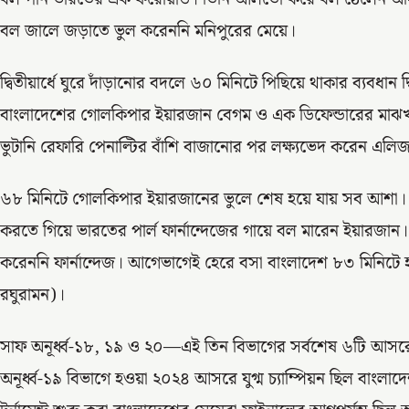
বল জালে জড়াতে ভুল করেননি মনিপুরের মেয়ে।
দ্বিতীয়ার্ধে ঘুরে দাঁড়ানোর বদলে ৬০ মিনিটে পিছিয়ে থাকার ব্যবধান
বাংলাদেশের গোলকিপার ইয়ারজান বেগম ও এক ডিফেন্ডারের মাঝখ
ভুটানি রেফারি পেনাল্টির বাঁশি বাজানোর পর লক্ষ্যভেদ করেন এল
৬৮ মিনিটে গোলকিপার ইয়ারজানের ভুলে শেষ হয়ে যায় সব আশা। বদল
করতে গিয়ে ভারতের পার্ল ফার্নান্দেজের গায়ে বল মারেন ইয়ারজা
করেননি ফার্নান্দেজ। আগেভাগেই হেরে বসা বাংলাদেশ ৮৩ মিনিটে হ
রঘুরামন)।
সাফ অনূর্ধ্ব-১৮, ১৯ ও ২০—এই তিন বিভাগের সর্বশেষ ৬টি আসরের
অনূর্ধ্ব-১৯ বিভাগে হওয়া ২০২৪ আসরে যুগ্ম চ্যাম্পিয়ন ছিল বাংলাদ