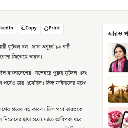
nkedIn
Copy
Print
আরও প
ারী ফুটবল দল। সাফ অনূর্ধ্ব-১৯ নারী
শিরোপা জিতেছে ভারত।
ল বাংলাদেশের। নভেম্বরে পুরুষ ফুটবল এবং
 পর্বেও জয় এসেছিল। কিন্তু ফাইনালের মঞ্চে
েশের হারের বড় কারণ। লিগ পর্বে ভারতকে
িল নিজেদের ছায়া হয়ে। ম্যাচে আধিপত্য ধরে