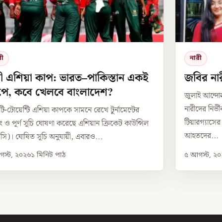
রী
নারী
ী এশিয়া কাপ: ভারত–পাকিস্তান একই
জবির নার
রুপে, কবে খেলবে বাংলাদেশ?
জুলাই আন্দ
নারীদের নির্
টি-টোয়েন্টি এশিয়া কাপকে সামনে রেখে টুর্নামেন্টের
টিয়ারগ্যাসে
পিং ও পূর্ণ সূচি ঘোষণা করেছে এশিয়ান ক্রিকেট কাউন্সিল
আহতদের...
সি)। ঘোষিত সূচি অনুযায়ী, এবারও...
স্ট, ২০২৬
১
মিনিট পাঠ
৫ আগস্ট, ২