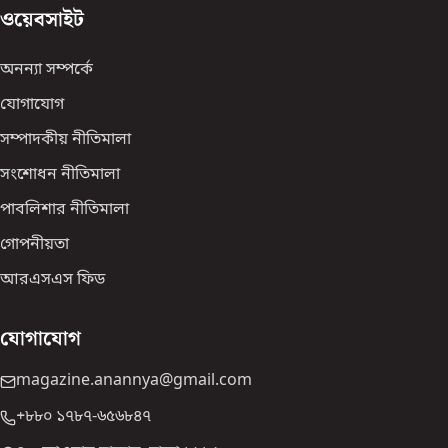
ওয়েবসাইট
অনন্যা সম্পর্কে
যোগাযোগ
সম্পাদকীয় নীতিমালা
সংশোধন নীতিমালা
পাবলিশার নীতিমালা
গোপনীয়তা
আরএসএস ফিড
যোগাযোগ
magazine.anannya@gmail.com
+৮৮০ ১৭৮৭-৬৫৬৮৪৭