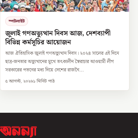
স্পটলাইট
জুলাই গণঅভ্যুত্থান দিবস আজ, দেশব্যাপী
বিভিন্ন কর্মসূচির আয়োজন
আজ ঐতিহাসিক জুলাই গণঅভ্যুত্থান দিবস। ২০২৪ সালের এই দিনে
ছাত্র-জনতার অভ্যুত্থানের মুখে তৎকালীন স্বৈরাচার আওয়ামী লীগ
সরকারের পতনের মধ্য দিয়ে দেশের রাজনৈ...
৫ আগস্ট, ২০২৬
১
মিনিট পাঠ