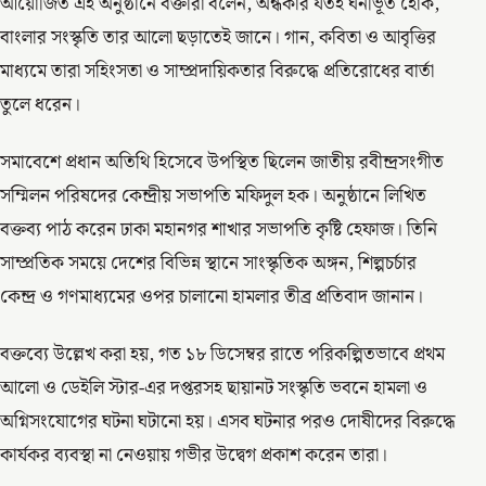
আয়োজিত এই অনুষ্ঠানে বক্তারা বলেন, অন্ধকার যতই ঘনীভূত হোক,
বাংলার সংস্কৃতি তার আলো ছড়াতেই জানে। গান, কবিতা ও আবৃত্তির
মাধ্যমে তারা সহিংসতা ও সাম্প্রদায়িকতার বিরুদ্ধে প্রতিরোধের বার্তা
তুলে ধরেন।
সমাবেশে প্রধান অতিথি হিসেবে উপস্থিত ছিলেন জাতীয় রবীন্দ্রসংগীত
সম্মিলন পরিষদের কেন্দ্রীয় সভাপতি মফিদুল হক। অনুষ্ঠানে লিখিত
বক্তব্য পাঠ করেন ঢাকা মহানগর শাখার সভাপতি কৃষ্টি হেফাজ। তিনি
সাম্প্রতিক সময়ে দেশের বিভিন্ন স্থানে সাংস্কৃতিক অঙ্গন, শিল্পচর্চার
কেন্দ্র ও গণমাধ্যমের ওপর চালানো হামলার তীব্র প্রতিবাদ জানান।
বক্তব্যে উল্লেখ করা হয়, গত ১৮ ডিসেম্বর রাতে পরিকল্পিতভাবে প্রথম
আলো ও ডেইলি স্টার-এর দপ্তরসহ ছায়ানট সংস্কৃতি ভবনে হামলা ও
অগ্নিসংযোগের ঘটনা ঘটানো হয়। এসব ঘটনার পরও দোষীদের বিরুদ্ধে
কার্যকর ব্যবস্থা না নেওয়ায় গভীর উদ্বেগ প্রকাশ করেন তারা।