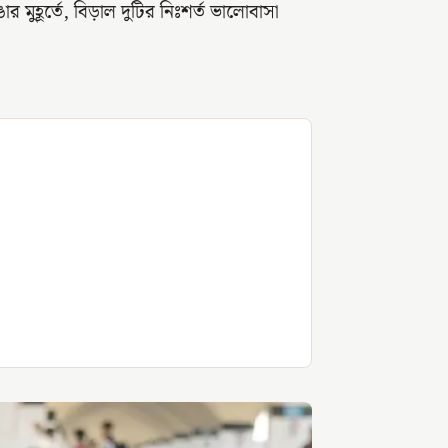
মুহূর্তে, বিড়াল দুটির নিঃশর্ত ভালোবাসা