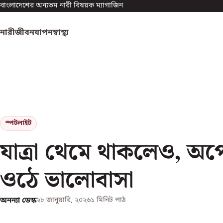
বাংলাদেশের অন্যতম নারী বিষয়ক ম্যাগাজিন
নারী
জীবনযাপন
স্বাস্থ্য
স্পটলাইট
যাত্রা থেমে থাকলেও, অপে
ওঠে ভালোবাসা
অনন্যা ডেস্ক
২৮ জানুয়ারি, ২০২৬
১
মিনিট পাঠ