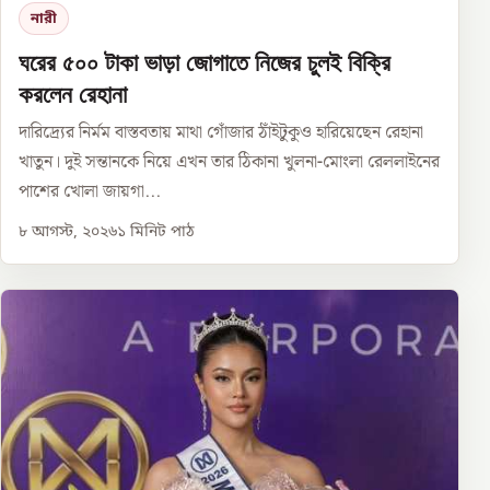
নারী
ঘরের ৫০০ টাকা ভাড়া জোগাতে নিজের চুলই বিক্রি
করলেন রেহানা
দারিদ্র্যের নির্মম বাস্তবতায় মাথা গোঁজার ঠাঁইটুকুও হারিয়েছেন রেহানা
খাতুন। দুই সন্তানকে নিয়ে এখন তার ঠিকানা খুলনা-মোংলা রেললাইনের
পাশের খোলা জায়গা...
৮ আগস্ট, ২০২৬
১
মিনিট পাঠ