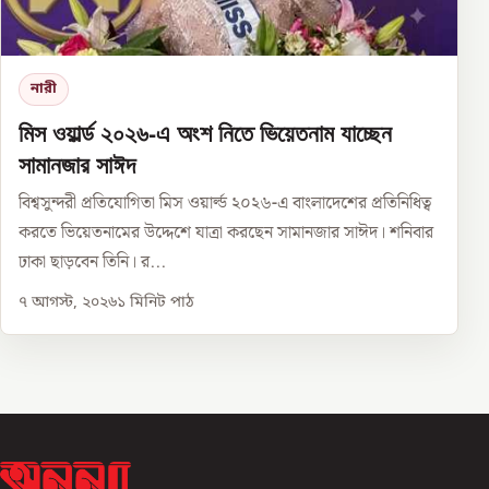
নারী
মিস ওয়ার্ল্ড ২০২৬-এ অংশ নিতে ভিয়েতনাম যাচ্ছেন
সামানজার সাঈদ
বিশ্বসুন্দরী প্রতিযোগিতা মিস ওয়ার্ল্ড ২০২৬-এ বাংলাদেশের প্রতিনিধিত্ব
করতে ভিয়েতনামের উদ্দেশে যাত্রা করছেন সামানজার সাঈদ। শনিবার
ঢাকা ছাড়বেন তিনি। র...
৭ আগস্ট, ২০২৬
১
মিনিট পাঠ