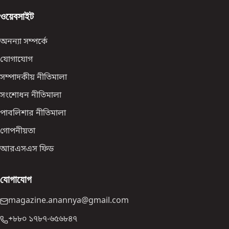
ওয়েবসাইট
অনন্যা সম্পর্কে
যোগাযোগ
সম্পাদকীয় নীতিমালা
সংশোধন নীতিমালা
পাবলিশার নীতিমালা
গোপনীয়তা
আরএসএস ফিড
যোগাযোগ
magazine.anannya@gmail.com
+৮৮০ ১৭৮৭-৬৫৬৮৪৭