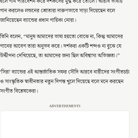
হলে গান পরিবেশন করে দর্শকদের মুগ্ধ করে তোলে। আরবি ভাষায়
গান করলেও লন্ডনের শ্রোতারা দারুণভাবে সাড়া দিয়েছেন বলে
জানিয়েছেন ব্যান্ডের প্রধান গায়িকা নোরা।
তিনি বলেন, “মানুষ আমাদের ভাষা হয়তো বোঝে না, কিন্তু আমাদের
গানের আবেগ তারা অনুভব করে। দর্শকরা একটি শব্দও না বুঝে যে
উদ্দীপনা দেখিয়েছে, তা আমাদের জন্য ছিল অবিশ্বাস্য অভিজ্ঞতা।”
‘সিরা’ ব্যান্ডের এই আন্তর্জাতিক সফর সৌদি আরবে নারীদের সংগীতচর্চা
ও সাংস্কৃতিক স্বাধীনতার নতুন দিগন্ত খুলে দিয়েছে বলে মনে করছেন
সংগীত বিশ্লেষকেরা।
ADVERTISEMENTS