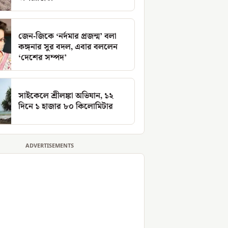
জেন-জিকে ‘নর্দমার প্রজন্ম’ বলা
কঙ্গনার সুর বদল, এবার বললেন
‘দেশের সম্পদ’
সাইকেলে শ্রীলঙ্কা অভিযান, ১২
দিনে ১ হাজার ৮০ কিলোমিটার
ADVERTISEMENTS