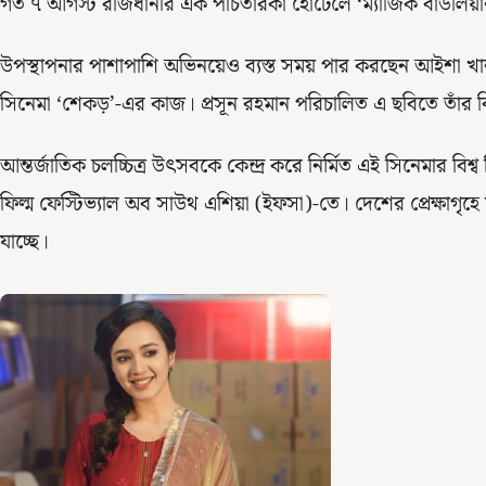
গত ৭ আগস্ট রাজধানীর এক পাঁচতারকা হোটেলে ‘ম্যাজিক বাউলিয়ান
উপস্থাপনার পাশাপাশি অভিনয়েও ব্যস্ত সময় পার করছেন আইশা খান
সিনেমা ‘শেকড়’-এর কাজ। প্রসূন রহমান পরিচালিত এ ছবিতে তাঁ
আন্তর্জাতিক চলচ্চিত্র উৎসবকে কেন্দ্র করে নির্মিত এই সিনেমার বিশ্ব প
ফিল্ম ফেস্টিভ্যাল অব সাউথ এশিয়া (ইফসা)-তে। দেশের প্রেক্ষাগৃহে 
যাচ্ছে।