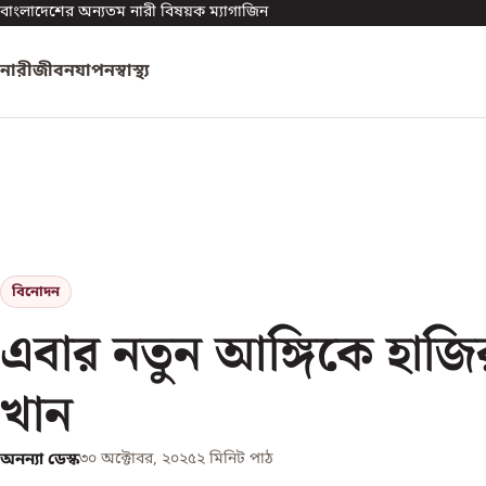
বাংলাদেশের অন্যতম নারী বিষয়ক ম্যাগাজিন
নারী
জীবনযাপন
স্বাস্থ্য
বিনোদন
এবার নতুন আঙ্গিকে হাজ
খান
অনন্যা ডেস্ক
৩০ অক্টোবর, ২০২৫
২
মিনিট পাঠ