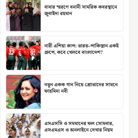
বাবার স্মরণে বনানী সামরিক কবরস্থানে
জুবাইদা রহমান
নারী এশিয়া কাপ: ভারত–পাকিস্তান একই
গ্রুপে, কবে খেলবে বাংলাদেশ?
নতুন একক গান নিয়ে শ্রোতাদের সামনে
ফাহমিদা নবী
এসএসসি ও সমমানের ফল সোমবার,
এসএমএস ও অনলাইনে দেখার নিয়ম