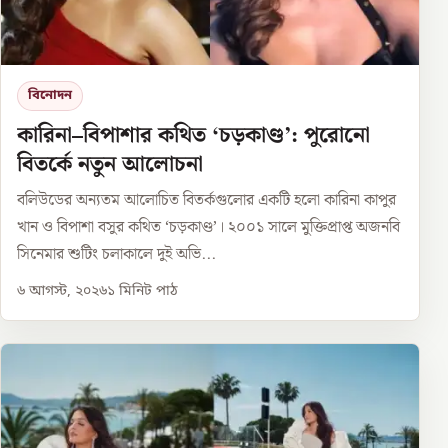
বিনোদন
কারিনা–বিপাশার কথিত ‘চড়কাণ্ড’: পুরোনো
বিতর্কে নতুন আলোচনা
বলিউডের অন্যতম আলোচিত বিতর্কগুলোর একটি হলো কারিনা কাপুর
খান ও বিপাশা বসুর কথিত ‘চড়কাণ্ড’। ২০০১ সালে মুক্তিপ্রাপ্ত অজনবি
সিনেমার শুটিং চলাকালে দুই অভি...
৬ আগস্ট, ২০২৬
১
মিনিট পাঠ