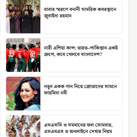
বাবার স্মরণে বনানী সামরিক কবরস্থানে
জুবাইদা রহমান
নারী এশিয়া কাপ: ভারত–পাকিস্তান একই
গ্রুপে, কবে খেলবে বাংলাদেশ?
নতুন একক গান নিয়ে শ্রোতাদের সামনে
ফাহমিদা নবী
এসএসসি ও সমমানের ফল সোমবার,
এসএমএস ও অনলাইনে দেখার নিয়ম