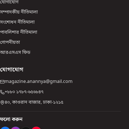
যোগাযোগ
সম্পাদকীয় নীতিমালা
সংশোধন নীতিমালা
পাবলিশার নীতিমালা
গোপনীয়তা
আরএসএস ফিড
যোগাযোগ
magazine.anannya@gmail.com
+৮৮০ ১৭৮৭-৬৫৬৮৪৭
৪০, কাওরান বাজার, ঢাকা-১২১৫
ফলো করুন