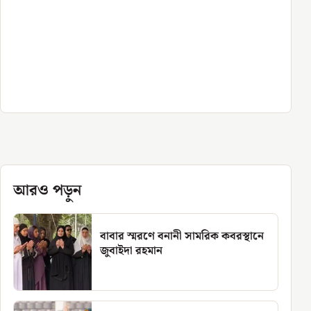
আরও পড়ুন
বাবার স্মরণে বনানী সামরিক কবরস্থানে
জুবাইদা রহমান