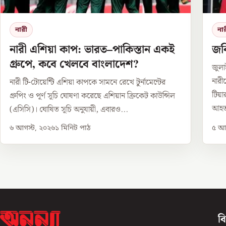
নারী
না
নারী এশিয়া কাপ: ভারত–পাকিস্তান একই
জবি
গ্রুপে, কবে খেলবে বাংলাদেশ?
জুলা
নারী
নারী টি-টোয়েন্টি এশিয়া কাপকে সামনে রেখে টুর্নামেন্টের
টিয়
গ্রুপিং ও পূর্ণ সূচি ঘোষণা করেছে এশিয়ান ক্রিকেট কাউন্সিল
আহত
(এসিসি)। ঘোষিত সূচি অনুযায়ী, এবারও...
৬ আগস্ট, ২০২৬
১
মিনিট পাঠ
৫ আগ
ব