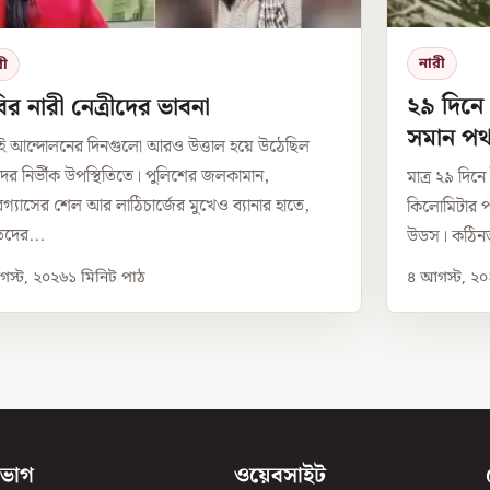
নারী
রী
২৯ দিনে
র নারী নেত্রীদের ভাবনা
সমান পথ 
ই আন্দোলনের দিনগুলো আরও উত্তাল হয়ে উঠেছিল
উডসের
দের নির্ভীক উপস্থিতিতে। পুলিশের জলকামান,
মাত্র ২৯ দিন
ারগ্যাসের শেল আর লাঠিচার্জের মুখেও ব্যানার হাতে,
কিলোমিটার পথ
দের...
উডস। কঠিনত
স্ট, ২০২৬
১
মিনিট পাঠ
৪ আগস্ট, ২
িভাগ
ওয়েবসাইট