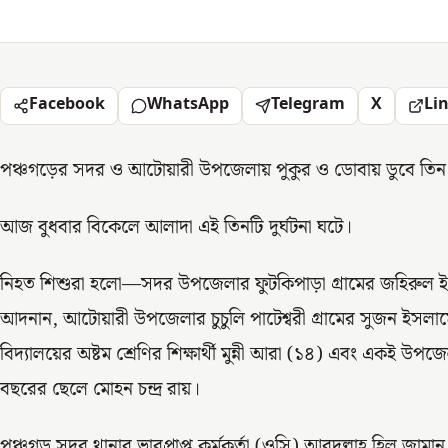
Facebook
WhatsApp
Telegram
X
Li
পঞ্চগড়ের সদর ও আটোয়ারী উপজেলায় পুকুর ও ডোবায় ডুবে তিন শ
আজ বুধবার বিকেলে আলাদা এই তিনটি দুর্ঘটনা ঘটে।
নিহত শিশুরা হলো—সদর উপজেলার ফুটকিপাড়া গ্রামের জহিরুল ইস
আদনান, আটোয়ারী উপজেলার চুচুলি পাটেশ্বরী গ্রামের সুজন ইসলামের
বিদ্যালয়ের অষ্টম শ্রেণির শিক্ষার্থী মুন্নী আরা (১৪) এবং একই উপজে
বছরের ছেলে মোহন চন্দ্র রায়।
পঞ্চগড় সদর থানার ভারপ্রাপ্ত কর্মকর্তা (ওসি) আবদুল্লাহ হিল জা