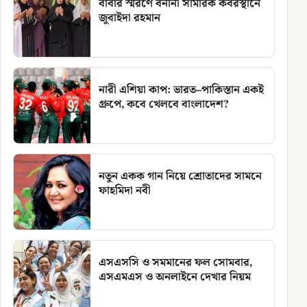
বাবার স্মরণে বনানী সামরিক কবরস্থানে
জুবাইদা রহমান
নারী এশিয়া কাপ: ভারত–পাকিস্তান একই
গ্রুপে, কবে খেলবে বাংলাদেশ?
নতুন একক গান নিয়ে শ্রোতাদের সামনে
ফাহমিদা নবী
এসএসসি ও সমমানের ফল সোমবার,
এসএমএস ও অনলাইনে দেখার নিয়ম