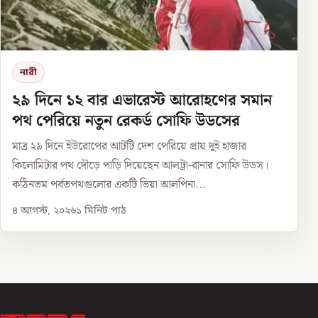
নারী
২৯ দিনে ১২ বার এভারেস্ট আরোহণের সমান
পথ পেরিয়ে নতুন রেকর্ড সোফি উডসের
মাত্র ২৯ দিনে ইউরোপের আটটি দেশ পেরিয়ে প্রায় দুই হাজার
কিলোমিটার পথ দৌড়ে পাড়ি দিয়েছেন আলট্রা-রানার সোফি উডস।
কঠিনতম পর্বতপথগুলোর একটি ভিয়া আলপিনা...
৪ আগস্ট, ২০২৬
১
মিনিট পাঠ