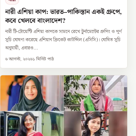
নারী
নারী এশিয়া কাপ: ভারত–পাকিস্তান একই গ্রুপে,
কবে খেলবে বাংলাদেশ?
নারী টি-টোয়েন্টি এশিয়া কাপকে সামনে রেখে টুর্নামেন্টের গ্রুপিং ও পূর্ণ
সূচি ঘোষণা করেছে এশিয়ান ক্রিকেট কাউন্সিল (এসিসি)। ঘোষিত সূচি
অনুযায়ী, এবারও...
৬ আগস্ট, ২০২৬
১
মিনিট পাঠ