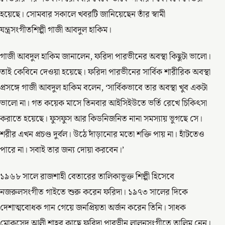
হয়েছে। সোমবার সকালে খবরটি জানিয়েছেন তাঁর স্বামী
যন্ত্রসংগীতশিল্পী গাজী আবদুল হাকিম।
গাজী আবদুল হাকিম জানালেন, ফরিদা পারভীনের অবস্থা কিছুটা ভালো।
তাই কেবিনে দেওয়া হয়েছে। ফরিদা পারভীনের সার্বিক শারীরিক অবস্থা
প্রসঙ্গে গাজী আবদুল হাকিম বলেন, ‘সার্বিকভাবে তার অবস্থা খুব একটা
ভালো না। গত কয়েক মাসে তিনবার আইসিইউতে ভর্তি রেখে চিকিৎসা
করাতে হয়েছে। ফুসফুস আর কিডনিজনিত নানা সমস্যায় ভুগছে সে।
শরীর এখন প্রচণ্ড দুর্বল। উঠে দাঁড়ানোর মতো শক্তি পায় না। হাঁটতেও
পারে না। সবাই তার জন্য দোয়া করবেন।’
১৯৬৮ সালে রাজশাহী বেতারের তালিকাভুক্ত শিল্পী হিসেবে
নজরুলসংগীত গাইতে শুরু করেন ফরিদা। ১৯৭৩ সালের দিকে
দেশাত্মবোধক গান গেয়ে জনপ্রিয়তা অর্জন করেন তিনি। সাধক
মোকসেদ আলী শাহর কাছে ফরিদা পারভীন লালনসংগীতে তালিম নেন।