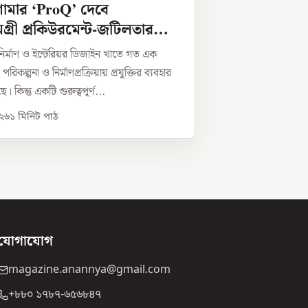
শামার ‘ProQ’ দেবে
ামগ্রী প্রকিউরমেন্ট-জটিলতার
ির্মাণ ও ইন্টেরিয়র ডিজাইন খাতে গত এক
কল্পনা ও নির্মাণপ্রক্রিয়ায় প্রযুক্তির ব্যবহার
 কিন্তু একটি গুরুত্বপূর্ণ...
০২৬
১
মিনিট পাঠ
যোগাযোগ
magazine.anannya@gmail.com
+৮৮০ ১৭৮৭-৬৫৬৮৪৭