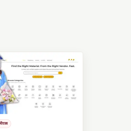
খোঁজে