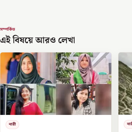
সম্পর্কিত
এই বিষয়ে আরও লেখা
না
নারী