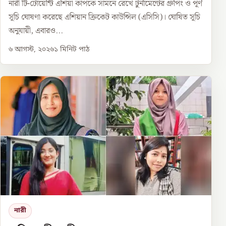
নারী টি-টোয়েন্টি এশিয়া কাপকে সামনে রেখে টুর্নামেন্টের গ্রুপিং ও পূর্ণ
সূচি ঘোষণা করেছে এশিয়ান ক্রিকেট কাউন্সিল (এসিসি)। ঘোষিত সূচি
অনুযায়ী, এবারও...
৬ আগস্ট, ২০২৬
১
মিনিট পাঠ
নারী