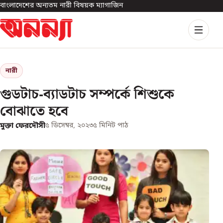
বাংলাদেশের অন্যতম নারী বিষয়ক ম্যাগাজিন
নারী
গুডটাচ-ব্যাডটাচ সম্পর্কে শিশুকে
বোঝাতে হবে
মুক্তা ফেরদৌসী
৫ ডিসেম্বর, ২০২৩
৫
মিনিট পাঠ