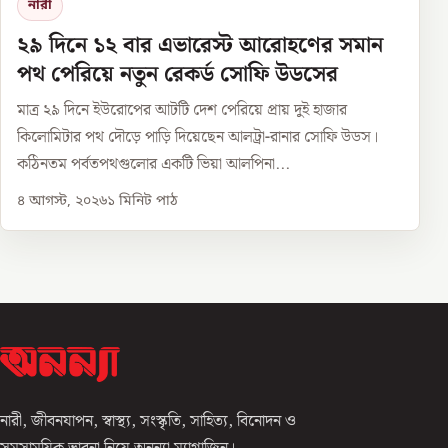
নারী
২৯ দিনে ১২ বার এভারেস্ট আরোহণের সমান
পথ পেরিয়ে নতুন রেকর্ড সোফি উডসের
মাত্র ২৯ দিনে ইউরোপের আটটি দেশ পেরিয়ে প্রায় দুই হাজার
কিলোমিটার পথ দৌড়ে পাড়ি দিয়েছেন আলট্রা-রানার সোফি উডস।
কঠিনতম পর্বতপথগুলোর একটি ভিয়া আলপিনা...
৪ আগস্ট, ২০২৬
১
মিনিট পাঠ
নারী, জীবনযাপন, স্বাস্থ্য, সংস্কৃতি, সাহিত্য, বিনোদন ও