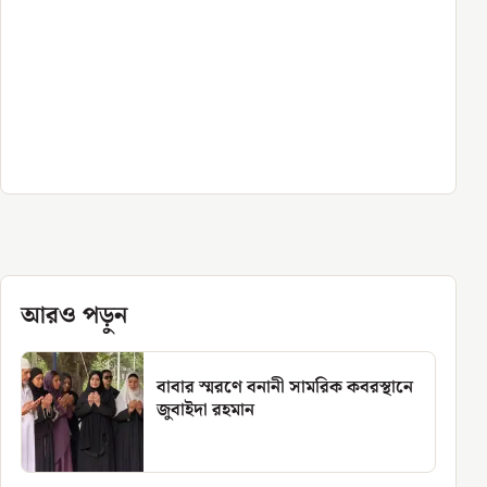
আরও পড়ুন
বাবার স্মরণে বনানী সামরিক কবরস্থানে
জুবাইদা রহমান