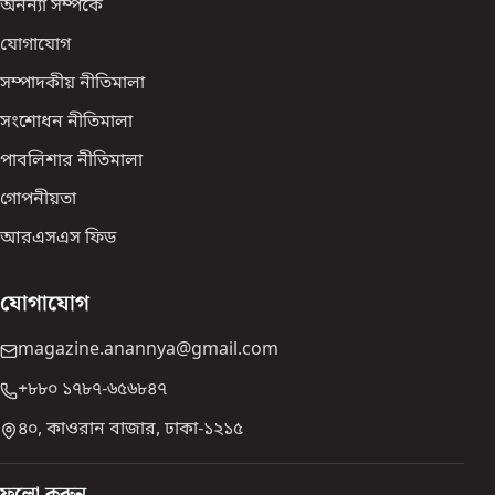
অনন্যা সম্পর্কে
যোগাযোগ
সম্পাদকীয় নীতিমালা
সংশোধন নীতিমালা
পাবলিশার নীতিমালা
গোপনীয়তা
আরএসএস ফিড
যোগাযোগ
magazine.anannya@gmail.com
+৮৮০ ১৭৮৭-৬৫৬৮৪৭
৪০, কাওরান বাজার, ঢাকা-১২১৫
ফলো করুন